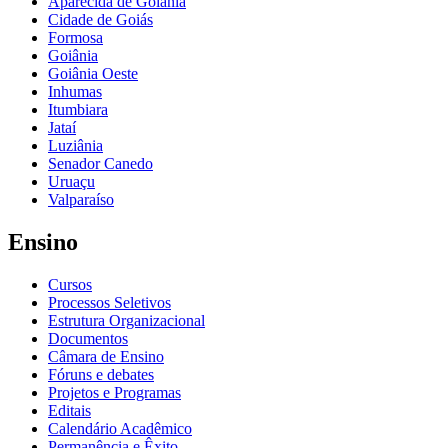
Aparecida de Goiânia
Cidade de Goiás
Formosa
Goiânia
Goiânia Oeste
Inhumas
Itumbiara
Jataí
Luziânia
Senador Canedo
Uruaçu
Valparaíso
Ensino
Cursos
Processos Seletivos
Estrutura Organizacional
Documentos
Câmara de Ensino
Fóruns e debates
Projetos e Programas
Editais
Calendário Acadêmico
Permanência e Êxito