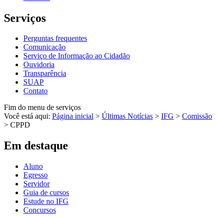
Serviços
Perguntas frequentes
Comunicação
Serviço de Informação ao Cidadão
Ouvidoria
Transparência
SUAP
Contato
Fim do menu de serviços
Você está aqui:
Página inicial
>
Últimas Notícias
>
IFG
>
Comissão
>
CPPD
Em destaque
Aluno
Egresso
Servidor
Guia de cursos
Estude no IFG
Concursos