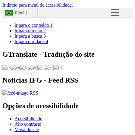
Ir direto para menu de acessibilidade.
BRASIL
Simplifique!
Ir para o conteúdo
1
Ir para o menu
2
Comunica BR
Ir para a busca
3
Ir para o rodapé
4
Participe
Acesso à informação
GTranslate - Tradução do site
Legislação
Canais
Notícias IFG - Feed RSS
RSS
Opções de acessibilidade
Acessibilidade
Alto contraste
Mapa do site