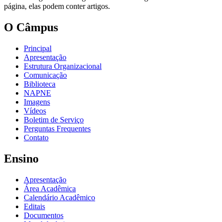
página, elas podem conter artigos.
O Câmpus
Principal
Apresentação
Estrutura Organizacional
Comunicação
Biblioteca
NAPNE
Imagens
Vídeos
Boletim de Serviço
Perguntas Frequentes
Contato
Ensino
Apresentação
Área Acadêmica
Calendário Acadêmico
Editais
Documentos