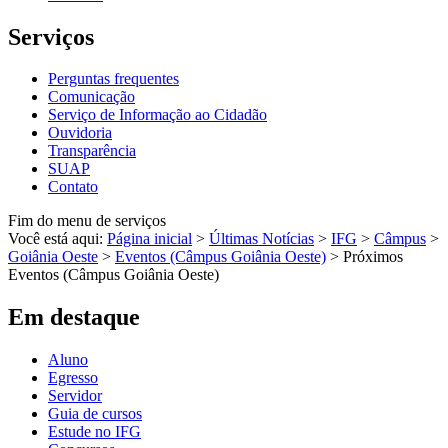
Serviços
Perguntas frequentes
Comunicação
Serviço de Informação ao Cidadão
Ouvidoria
Transparência
SUAP
Contato
Fim do menu de serviços
Você está aqui:
Página inicial
>
Últimas Notícias
>
IFG
>
Câmpus
>
Goiânia Oeste
>
Eventos (Câmpus Goiânia Oeste)
>
Próximos
Eventos (Câmpus Goiânia Oeste)
Em destaque
Aluno
Egresso
Servidor
Guia de cursos
Estude no IFG