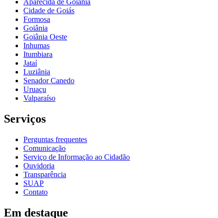
Aparecida de Goiânia
Cidade de Goiás
Formosa
Goiânia
Goiânia Oeste
Inhumas
Itumbiara
Jataí
Luziânia
Senador Canedo
Uruaçu
Valparaíso
Serviços
Perguntas frequentes
Comunicação
Serviço de Informação ao Cidadão
Ouvidoria
Transparência
SUAP
Contato
Em destaque