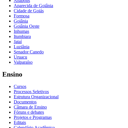
Anápolis
Aparecida de Goiânia
Cidade de Goiás
Formosa
Goiânia
Goiânia Oeste
Inhumas
Itumbiara
Jataí
Luziânia
Senador Canedo
Uruaçu
Valparaíso
Ensino
Cursos
Processos Seletivos
Estrutura Organizacional
Documentos
Câmara de Ensino
Fóruns e debates
Projetos e Programas
Editais
Calendário Acadêmico