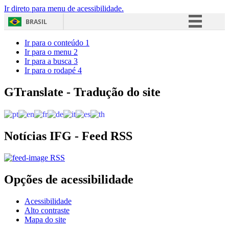
Ir direto para menu de acessibilidade.
BRASIL
Simplifique!
Ir para o conteúdo
1
Ir para o menu
2
Comunica BR
Ir para a busca
3
Ir para o rodapé
4
Participe
Acesso à informação
GTranslate - Tradução do site
Legislação
Canais
Notícias IFG - Feed RSS
RSS
Opções de acessibilidade
Acessibilidade
Alto contraste
Mapa do site