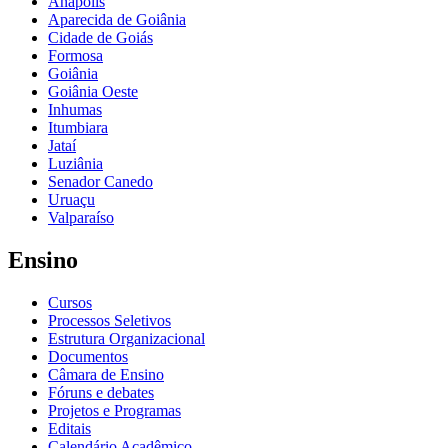
Anápolis
Aparecida de Goiânia
Cidade de Goiás
Formosa
Goiânia
Goiânia Oeste
Inhumas
Itumbiara
Jataí
Luziânia
Senador Canedo
Uruaçu
Valparaíso
Ensino
Cursos
Processos Seletivos
Estrutura Organizacional
Documentos
Câmara de Ensino
Fóruns e debates
Projetos e Programas
Editais
Calendário Acadêmico