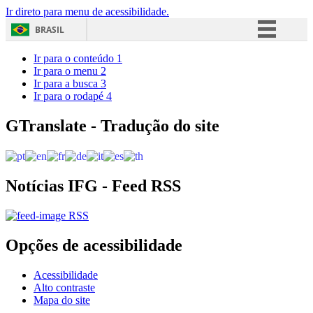
Ir direto para menu de acessibilidade.
BRASIL
Simplifique!
Ir para o conteúdo
1
Ir para o menu
2
Comunica BR
Ir para a busca
3
Ir para o rodapé
4
Participe
Acesso à informação
GTranslate - Tradução do site
Legislação
Canais
Notícias IFG - Feed RSS
RSS
Opções de acessibilidade
Acessibilidade
Alto contraste
Mapa do site