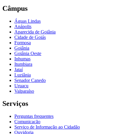
Câmpus
Águas Lindas
Anápolis
Aparecida de Goiânia
Cidade de Goiás
Formosa
Goiânia
Goiânia Oeste
Inhumas
Itumbiara
Jataí
Luziânia
Senador Canedo
Uruaçu
Valparaíso
Serviços
Perguntas frequentes
Comunicação
Serviço de Informação ao Cidadão
Ouvidoria