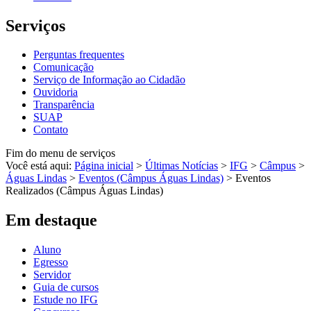
Serviços
Perguntas frequentes
Comunicação
Serviço de Informação ao Cidadão
Ouvidoria
Transparência
SUAP
Contato
Fim do menu de serviços
Você está aqui:
Página inicial
>
Últimas Notícias
>
IFG
>
Câmpus
>
Águas Lindas
>
Eventos (Câmpus Águas Lindas)
>
Eventos
Realizados (Câmpus Águas Lindas)
Em destaque
Aluno
Egresso
Servidor
Guia de cursos
Estude no IFG