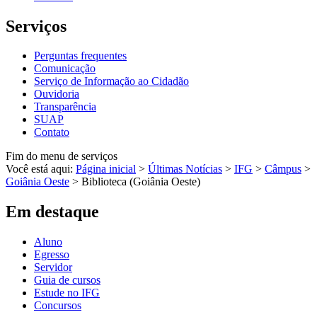
Serviços
Perguntas frequentes
Comunicação
Serviço de Informação ao Cidadão
Ouvidoria
Transparência
SUAP
Contato
Fim do menu de serviços
Você está aqui:
Página inicial
>
Últimas Notícias
>
IFG
>
Câmpus
>
Goiânia Oeste
>
Biblioteca (Goiânia Oeste)
Em destaque
Aluno
Egresso
Servidor
Guia de cursos
Estude no IFG
Concursos