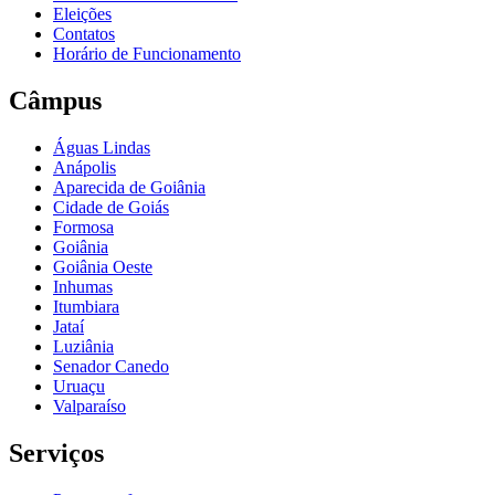
Eleições
Contatos
Horário de Funcionamento
Câmpus
Águas Lindas
Anápolis
Aparecida de Goiânia
Cidade de Goiás
Formosa
Goiânia
Goiânia Oeste
Inhumas
Itumbiara
Jataí
Luziânia
Senador Canedo
Uruaçu
Valparaíso
Serviços