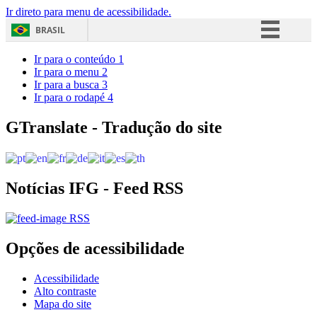
Ir direto para menu de acessibilidade.
BRASIL
Simplifique!
Ir para o conteúdo
1
Ir para o menu
2
Comunica BR
Ir para a busca
3
Ir para o rodapé
4
Participe
Acesso à informação
GTranslate - Tradução do site
Legislação
Canais
Notícias IFG - Feed RSS
RSS
Opções de acessibilidade
Acessibilidade
Alto contraste
Mapa do site