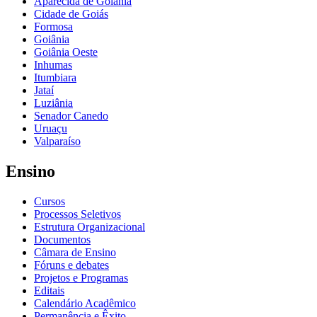
Aparecida de Goiânia
Cidade de Goiás
Formosa
Goiânia
Goiânia Oeste
Inhumas
Itumbiara
Jataí
Luziânia
Senador Canedo
Uruaçu
Valparaíso
Ensino
Cursos
Processos Seletivos
Estrutura Organizacional
Documentos
Câmara de Ensino
Fóruns e debates
Projetos e Programas
Editais
Calendário Acadêmico
Permanência e Êxito