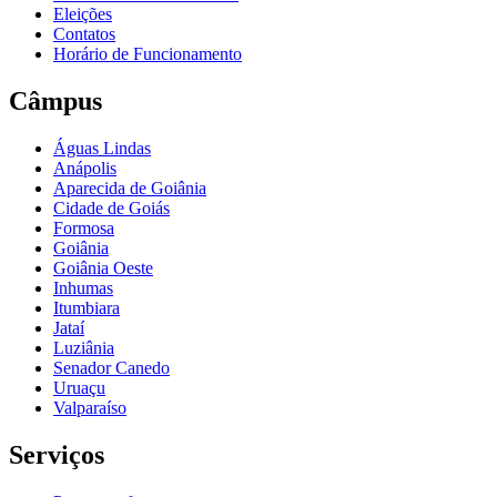
Eleições
Contatos
Horário de Funcionamento
Câmpus
Águas Lindas
Anápolis
Aparecida de Goiânia
Cidade de Goiás
Formosa
Goiânia
Goiânia Oeste
Inhumas
Itumbiara
Jataí
Luziânia
Senador Canedo
Uruaçu
Valparaíso
Serviços