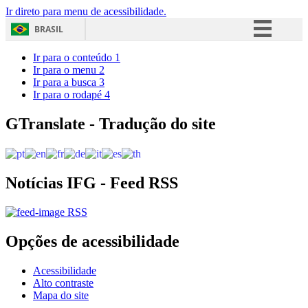
Ir direto para menu de acessibilidade.
BRASIL
Simplifique!
Ir para o conteúdo
1
Ir para o menu
2
Comunica BR
Ir para a busca
3
Ir para o rodapé
4
Participe
Acesso à informação
GTranslate - Tradução do site
Legislação
Canais
Notícias IFG - Feed RSS
RSS
Opções de acessibilidade
Acessibilidade
Alto contraste
Mapa do site