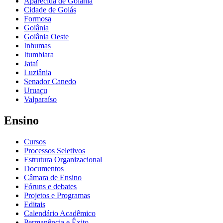
Aparecida de Goiânia
Cidade de Goiás
Formosa
Goiânia
Goiânia Oeste
Inhumas
Itumbiara
Jataí
Luziânia
Senador Canedo
Uruaçu
Valparaíso
Ensino
Cursos
Processos Seletivos
Estrutura Organizacional
Documentos
Câmara de Ensino
Fóruns e debates
Projetos e Programas
Editais
Calendário Acadêmico
Permanência e Êxito