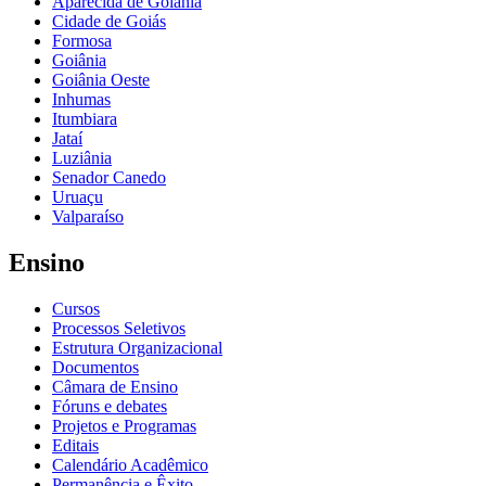
Aparecida de Goiânia
Cidade de Goiás
Formosa
Goiânia
Goiânia Oeste
Inhumas
Itumbiara
Jataí
Luziânia
Senador Canedo
Uruaçu
Valparaíso
Ensino
Cursos
Processos Seletivos
Estrutura Organizacional
Documentos
Câmara de Ensino
Fóruns e debates
Projetos e Programas
Editais
Calendário Acadêmico
Permanência e Êxito