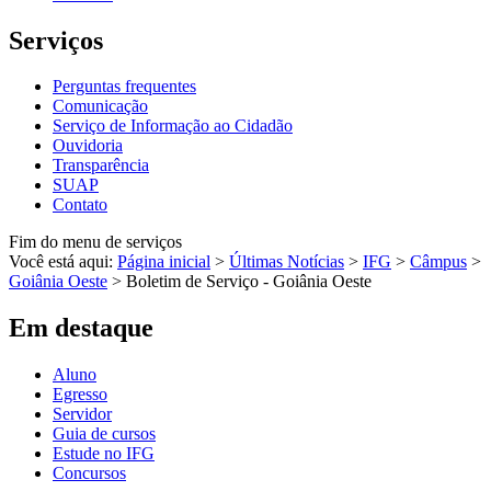
Serviços
Perguntas frequentes
Comunicação
Serviço de Informação ao Cidadão
Ouvidoria
Transparência
SUAP
Contato
Fim do menu de serviços
Você está aqui:
Página inicial
>
Últimas Notícias
>
IFG
>
Câmpus
>
Goiânia Oeste
>
Boletim de Serviço - Goiânia Oeste
Em destaque
Aluno
Egresso
Servidor
Guia de cursos
Estude no IFG
Concursos