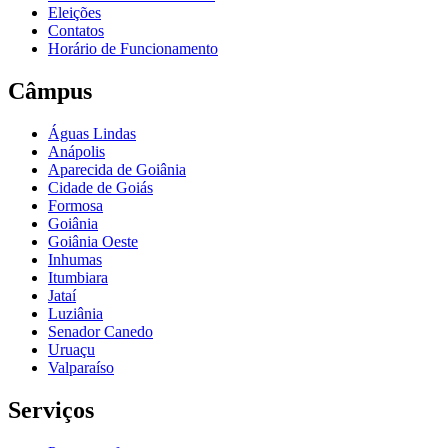
Eleições
Contatos
Horário de Funcionamento
Câmpus
Águas Lindas
Anápolis
Aparecida de Goiânia
Cidade de Goiás
Formosa
Goiânia
Goiânia Oeste
Inhumas
Itumbiara
Jataí
Luziânia
Senador Canedo
Uruaçu
Valparaíso
Serviços