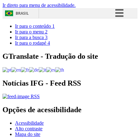
Ir direto para menu de acessibilidade.
BRASIL
Simplifique!
Ir para o conteúdo
1
Ir para o menu
2
Comunica BR
Ir para a busca
3
Ir para o rodapé
4
Participe
Acesso à informação
GTranslate - Tradução do site
Legislação
Canais
Notícias IFG - Feed RSS
RSS
Opções de acessibilidade
Acessibilidade
Alto contraste
Mapa do site