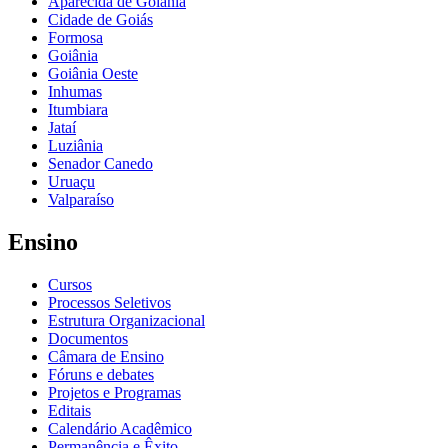
Aparecida de Goiânia
Cidade de Goiás
Formosa
Goiânia
Goiânia Oeste
Inhumas
Itumbiara
Jataí
Luziânia
Senador Canedo
Uruaçu
Valparaíso
Ensino
Cursos
Processos Seletivos
Estrutura Organizacional
Documentos
Câmara de Ensino
Fóruns e debates
Projetos e Programas
Editais
Calendário Acadêmico
Permanência e Êxito