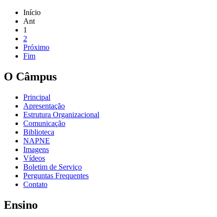
Início
Ant
1
2
Próximo
Fim
O Câmpus
Principal
Apresentação
Estrutura Organizacional
Comunicação
Biblioteca
NAPNE
Imagens
Vídeos
Boletim de Serviço
Perguntas Frequentes
Contato
Ensino