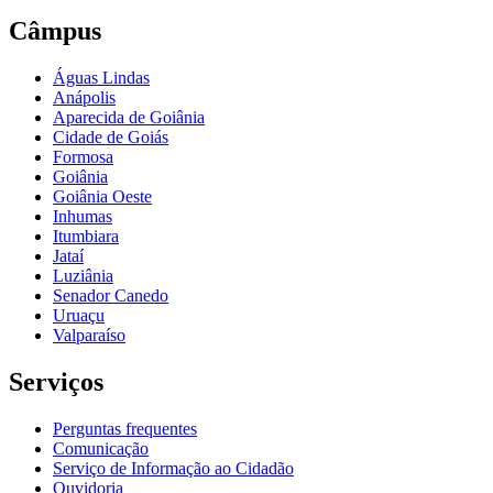
Câmpus
Águas Lindas
Anápolis
Aparecida de Goiânia
Cidade de Goiás
Formosa
Goiânia
Goiânia Oeste
Inhumas
Itumbiara
Jataí
Luziânia
Senador Canedo
Uruaçu
Valparaíso
Serviços
Perguntas frequentes
Comunicação
Serviço de Informação ao Cidadão
Ouvidoria