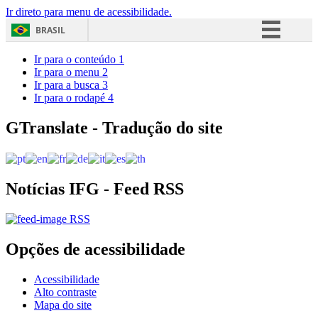
Ir direto para menu de acessibilidade.
BRASIL
Simplifique!
Ir para o conteúdo
1
Ir para o menu
2
Comunica BR
Ir para a busca
3
Ir para o rodapé
4
Participe
Acesso à informação
GTranslate - Tradução do site
Legislação
Canais
Notícias IFG - Feed RSS
RSS
Opções de acessibilidade
Acessibilidade
Alto contraste
Mapa do site