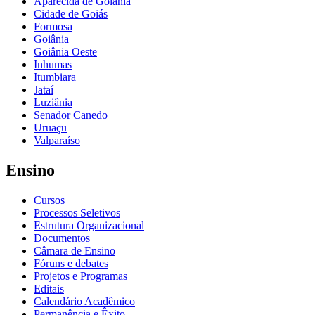
Aparecida de Goiânia
Cidade de Goiás
Formosa
Goiânia
Goiânia Oeste
Inhumas
Itumbiara
Jataí
Luziânia
Senador Canedo
Uruaçu
Valparaíso
Ensino
Cursos
Processos Seletivos
Estrutura Organizacional
Documentos
Câmara de Ensino
Fóruns e debates
Projetos e Programas
Editais
Calendário Acadêmico
Permanência e Êxito