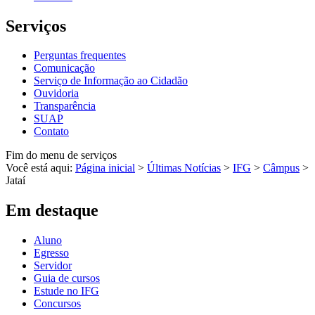
Serviços
Perguntas frequentes
Comunicação
Serviço de Informação ao Cidadão
Ouvidoria
Transparência
SUAP
Contato
Fim do menu de serviços
Você está aqui:
Página inicial
>
Últimas Notícias
>
IFG
>
Câmpus
>
Jataí
Em destaque
Aluno
Egresso
Servidor
Guia de cursos
Estude no IFG
Concursos