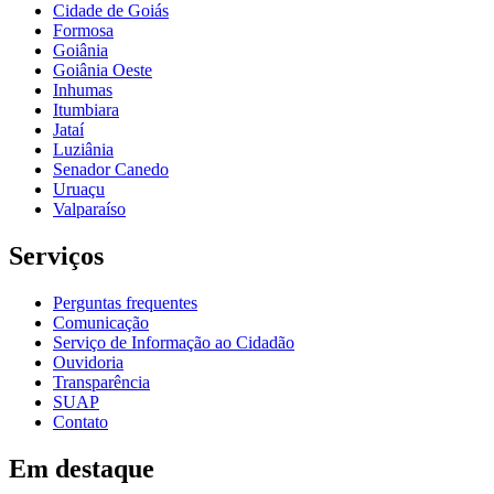
Cidade de Goiás
Formosa
Goiânia
Goiânia Oeste
Inhumas
Itumbiara
Jataí
Luziânia
Senador Canedo
Uruaçu
Valparaíso
Serviços
Perguntas frequentes
Comunicação
Serviço de Informação ao Cidadão
Ouvidoria
Transparência
SUAP
Contato
Em destaque