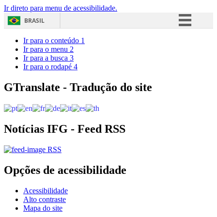
Ir direto para menu de acessibilidade.
BRASIL
Simplifique!
Ir para o conteúdo
1
Ir para o menu
2
Comunica BR
Ir para a busca
3
Ir para o rodapé
4
Participe
Acesso à informação
GTranslate - Tradução do site
Legislação
Canais
Notícias IFG - Feed RSS
RSS
Opções de acessibilidade
Acessibilidade
Alto contraste
Mapa do site