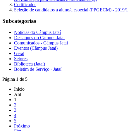
Certificados
Seleção de candidatos a aluno/a especial (PPGECM) - 2019/1
Subcategorias
Notícias do Câmpus Jataí
Destaques do Câmpus Jataí
Comunicados - Câmpus Jataí
Eventos (Câmpus Jataí)
Geral
Setores
Biblioteca (Jataí)
Boletim de Serviço - Jataí
Página 1 de 5
Início
Ant
1
2
3
4
5
Próximo