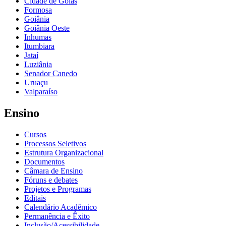
Cidade de Goiás
Formosa
Goiânia
Goiânia Oeste
Inhumas
Itumbiara
Jataí
Luziânia
Senador Canedo
Uruaçu
Valparaíso
Ensino
Cursos
Processos Seletivos
Estrutura Organizacional
Documentos
Câmara de Ensino
Fóruns e debates
Projetos e Programas
Editais
Calendário Acadêmico
Permanência e Êxito
Inclusão/Acessibilidade