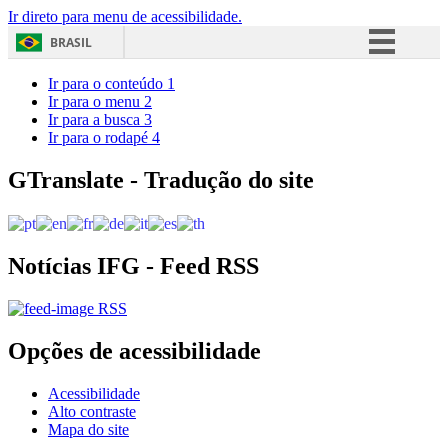
Ir direto para menu de acessibilidade.
BRASIL
Simplifique!
Ir para o conteúdo
1
Ir para o menu
2
Comunica BR
Ir para a busca
3
Ir para o rodapé
4
Participe
Acesso à informação
GTranslate - Tradução do site
Legislação
Canais
Notícias IFG - Feed RSS
RSS
Opções de acessibilidade
Acessibilidade
Alto contraste
Mapa do site