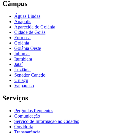
Câmpus
Águas Lindas
Anápolis
Aparecida de Goiânia
Cidade de Goiás
Formosa
Goiânia
Goiânia Oeste
Inhumas
Itumbiara
Jataí
Luziânia
Senador Canedo
Uruaçu
Valparaíso
Serviços
Perguntas frequentes
Comunicação
Serviço de Informação ao Cidadão
Ouvidoria
Transparência