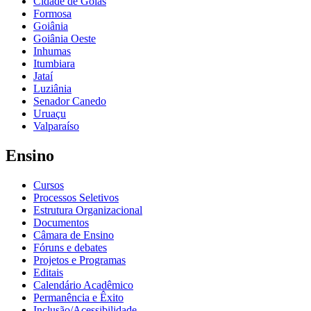
Cidade de Goiás
Formosa
Goiânia
Goiânia Oeste
Inhumas
Itumbiara
Jataí
Luziânia
Senador Canedo
Uruaçu
Valparaíso
Ensino
Cursos
Processos Seletivos
Estrutura Organizacional
Documentos
Câmara de Ensino
Fóruns e debates
Projetos e Programas
Editais
Calendário Acadêmico
Permanência e Êxito
Inclusão/Acessibilidade