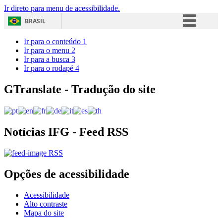
Ir direto para menu de acessibilidade.
BRASIL
Simplifique!
Ir para o conteúdo
1
Ir para o menu
2
Comunica BR
Ir para a busca
3
Ir para o rodapé
4
Participe
Acesso à informação
GTranslate - Tradução do site
Legislação
Canais
Notícias IFG - Feed RSS
RSS
Opções de acessibilidade
Acessibilidade
Alto contraste
Mapa do site