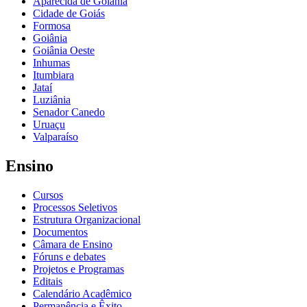
Aparecida de Goiânia
Cidade de Goiás
Formosa
Goiânia
Goiânia Oeste
Inhumas
Itumbiara
Jataí
Luziânia
Senador Canedo
Uruaçu
Valparaíso
Ensino
Cursos
Processos Seletivos
Estrutura Organizacional
Documentos
Câmara de Ensino
Fóruns e debates
Projetos e Programas
Editais
Calendário Acadêmico
Permanência e Êxito