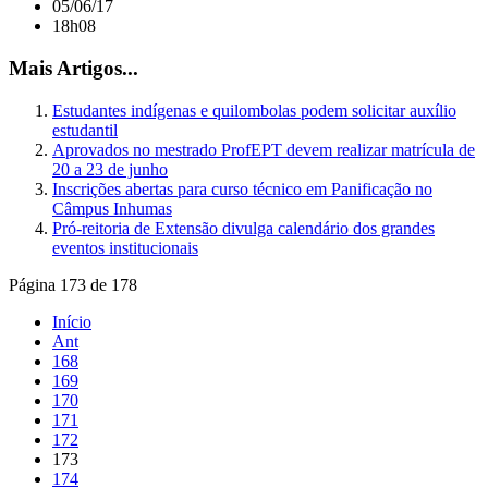
05/06/17
18h08
Mais Artigos...
Estudantes indígenas e quilombolas podem solicitar auxílio
estudantil
Aprovados no mestrado ProfEPT devem realizar matrícula de
20 a 23 de junho
Inscrições abertas para curso técnico em Panificação no
Câmpus Inhumas
Pró-reitoria de Extensão divulga calendário dos grandes
eventos institucionais
Página 173 de 178
Início
Ant
168
169
170
171
172
173
174