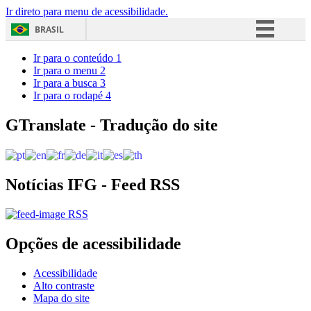
Ir direto para menu de acessibilidade.
BRASIL
Simplifique!
Ir para o conteúdo
1
Ir para o menu
2
Comunica BR
Ir para a busca
3
Ir para o rodapé
4
Participe
Acesso à informação
GTranslate - Tradução do site
Legislação
Canais
Notícias IFG - Feed RSS
RSS
Opções de acessibilidade
Acessibilidade
Alto contraste
Mapa do site