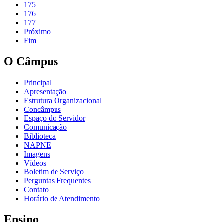
175
176
177
Próximo
Fim
O Câmpus
Principal
Apresentação
Estrutura Organizacional
Concâmpus
Espaço do Servidor
Comunicação
Biblioteca
NAPNE
Imagens
Vídeos
Boletim de Serviço
Perguntas Frequentes
Contato
Horário de Atendimento
Ensino