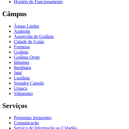
Horário de Funcionamento
Câmpus
Águas Lindas
Anápolis
Aparecida de Goiânia
Cidade de Goiás
Formosa
Goiânia
Goiânia Oeste
Inhumas
Itumbiara
Jataí
Luziânia
Senador Canedo
Uruaçu
Valparaíso
Serviços
Perguntas frequentes
Comunicação
Serviço de Informação ao Cidadão