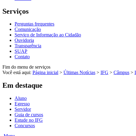
Serviços
Perguntas frequentes
Comunicação
Serviço de Informação ao Cidadão
Ouvidoria
Transparência
SUAP
Contato
Fim do menu de serviços
Você está aqui:
Página inicial
>
Últimas Notícias
>
IFG
>
Câmpus
>
Em destaque
Aluno
Egresso
Servidor
Guia de cursos
Estude no IFG
Concursos
Menu