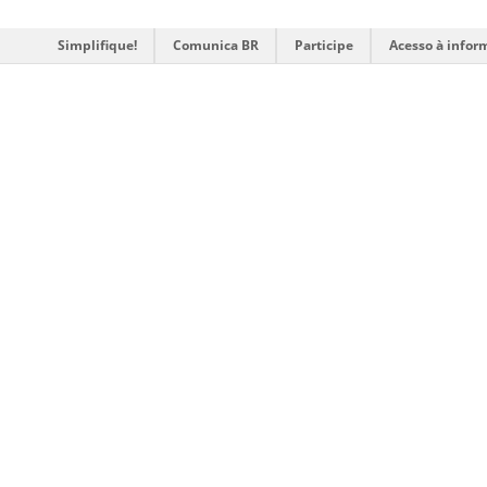
Simplifique!
Comunica BR
Participe
Acesso à infor