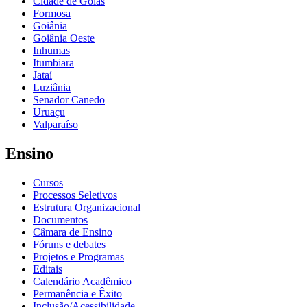
Cidade de Goiás
Formosa
Goiânia
Goiânia Oeste
Inhumas
Itumbiara
Jataí
Luziânia
Senador Canedo
Uruaçu
Valparaíso
Ensino
Cursos
Processos Seletivos
Estrutura Organizacional
Documentos
Câmara de Ensino
Fóruns e debates
Projetos e Programas
Editais
Calendário Acadêmico
Permanência e Êxito
Inclusão/Acessibilidade