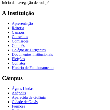
Início da navegação de rodapé
A Instituição
Apresentação
Reitoria
Câmpus
Conselhos
Comissões
Comitês
Colégio de Dirigentes
Documentos Institucionais
Eleições
Contatos
Horário de Funcionamento
Câmpus
Águas Lindas
Anápolis
Aparecida de Goiânia
Cidade de Goiás
Formosa