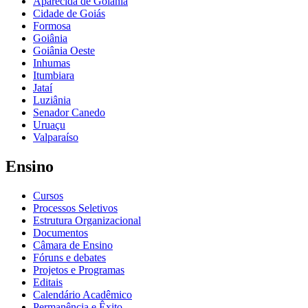
Aparecida de Goiânia
Cidade de Goiás
Formosa
Goiânia
Goiânia Oeste
Inhumas
Itumbiara
Jataí
Luziânia
Senador Canedo
Uruaçu
Valparaíso
Ensino
Cursos
Processos Seletivos
Estrutura Organizacional
Documentos
Câmara de Ensino
Fóruns e debates
Projetos e Programas
Editais
Calendário Acadêmico
Permanência e Êxito