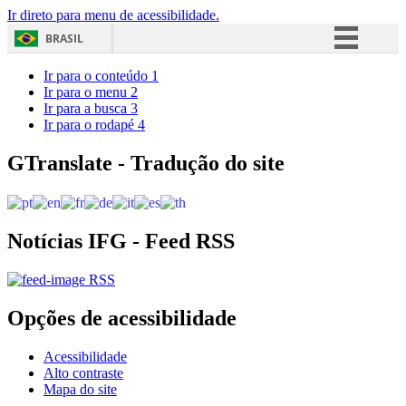
Ir direto para menu de acessibilidade.
BRASIL
Simplifique!
Ir para o conteúdo
1
Ir para o menu
2
Comunica BR
Ir para a busca
3
Ir para o rodapé
4
Participe
Acesso à informação
GTranslate - Tradução do site
Legislação
Canais
Notícias IFG - Feed RSS
RSS
Opções de acessibilidade
Acessibilidade
Alto contraste
Mapa do site