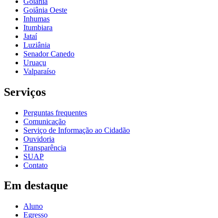
Goiânia
Goiânia Oeste
Inhumas
Itumbiara
Jataí
Luziânia
Senador Canedo
Uruaçu
Valparaíso
Serviços
Perguntas frequentes
Comunicação
Serviço de Informação ao Cidadão
Ouvidoria
Transparência
SUAP
Contato
Em destaque
Aluno
Egresso