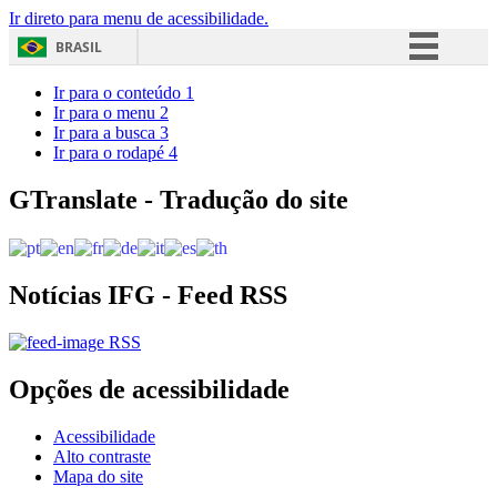
Ir direto para menu de acessibilidade.
BRASIL
Simplifique!
Ir para o conteúdo
1
Ir para o menu
2
Comunica BR
Ir para a busca
3
Ir para o rodapé
4
Participe
Acesso à informação
GTranslate - Tradução do site
Legislação
Canais
Notícias IFG - Feed RSS
RSS
Opções de acessibilidade
Acessibilidade
Alto contraste
Mapa do site