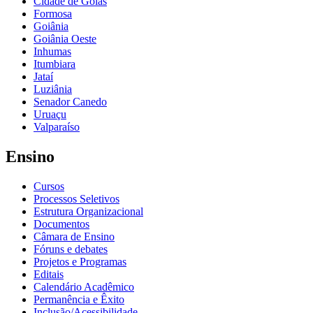
Cidade de Goiás
Formosa
Goiânia
Goiânia Oeste
Inhumas
Itumbiara
Jataí
Luziânia
Senador Canedo
Uruaçu
Valparaíso
Ensino
Cursos
Processos Seletivos
Estrutura Organizacional
Documentos
Câmara de Ensino
Fóruns e debates
Projetos e Programas
Editais
Calendário Acadêmico
Permanência e Êxito
Inclusão/Acessibilidade