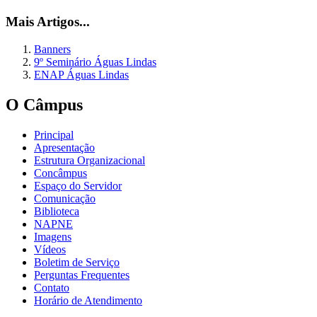
Mais Artigos...
Banners
9º Seminário Águas Lindas
ENAP Águas Lindas
O Câmpus
Principal
Apresentação
Estrutura Organizacional
Concâmpus
Espaço do Servidor
Comunicação
Biblioteca
NAPNE
Imagens
Vídeos
Boletim de Serviço
Perguntas Frequentes
Contato
Horário de Atendimento