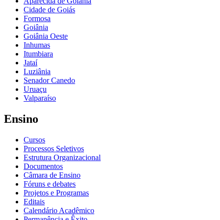
Aparecida de Goiânia
Cidade de Goiás
Formosa
Goiânia
Goiânia Oeste
Inhumas
Itumbiara
Jataí
Luziânia
Senador Canedo
Uruaçu
Valparaíso
Ensino
Cursos
Processos Seletivos
Estrutura Organizacional
Documentos
Câmara de Ensino
Fóruns e debates
Projetos e Programas
Editais
Calendário Acadêmico
Permanência e Êxito