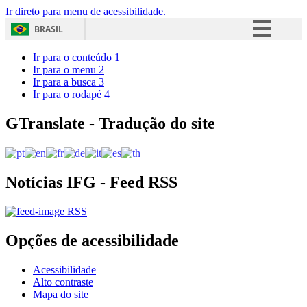
Ir direto para menu de acessibilidade.
BRASIL
Simplifique!
Ir para o conteúdo
1
Ir para o menu
2
Comunica BR
Ir para a busca
3
Ir para o rodapé
4
Participe
Acesso à informação
GTranslate - Tradução do site
Legislação
Canais
Notícias IFG - Feed RSS
RSS
Opções de acessibilidade
Acessibilidade
Alto contraste
Mapa do site