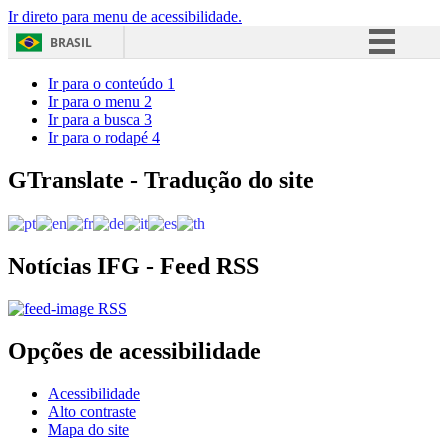
Ir direto para menu de acessibilidade.
BRASIL
Simplifique!
Ir para o conteúdo
1
Ir para o menu
2
Comunica BR
Ir para a busca
3
Ir para o rodapé
4
Participe
Acesso à informação
GTranslate - Tradução do site
Legislação
Canais
Notícias IFG - Feed RSS
RSS
Opções de acessibilidade
Acessibilidade
Alto contraste
Mapa do site