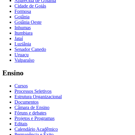
Aparecida de Goiânia
Cidade de Goiás
Formosa
Goiânia
Goiânia Oeste
Inhumas
Itumbiara
Jataí
Luziânia
Senador Canedo
Uruaçu
Valparaíso
Ensino
Cursos
Processos Seletivos
Estrutura Organizacional
Documentos
Câmara de Ensino
Fóruns e debates
Projetos e Programas
Editais
Calendário Acadêmico
Permanência e Êxito