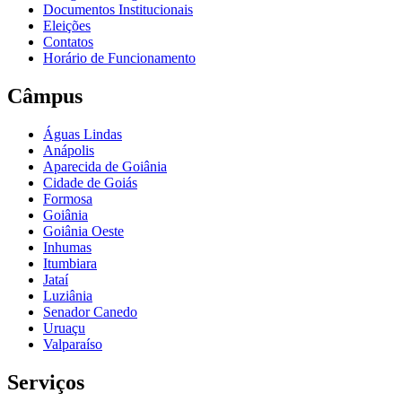
Documentos Institucionais
Eleições
Contatos
Horário de Funcionamento
Câmpus
Águas Lindas
Anápolis
Aparecida de Goiânia
Cidade de Goiás
Formosa
Goiânia
Goiânia Oeste
Inhumas
Itumbiara
Jataí
Luziânia
Senador Canedo
Uruaçu
Valparaíso
Serviços