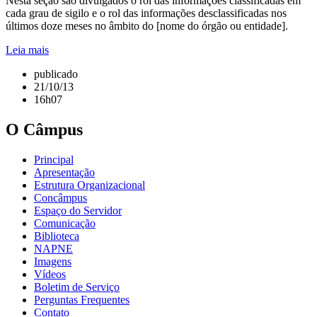
Nesta seção são divulgados o rol das informações classificadas em
cada grau de sigilo e o rol das informações desclassificadas nos
últimos doze meses no âmbito do [nome do órgão ou entidade].
Leia mais
publicado
21/10/13
16h07
O Câmpus
Principal
Apresentação
Estrutura Organizacional
Concâmpus
Espaço do Servidor
Comunicação
Biblioteca
NAPNE
Imagens
Vídeos
Boletim de Serviço
Perguntas Frequentes
Contato