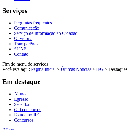
Serviços
Perguntas frequentes
Comunicação
Serviço de Informação ao Cidadão
Ouvidoria
Transparência
SUAP
Contato
Fim do menu de serviços
Você está aqui:
Página inicial
>
Últimas Notícias
>
IFG
>
Destaques
Em destaque
Aluno
Egresso
Servidor
Guia de cursos
Estude no IFG
Concursos
Menu