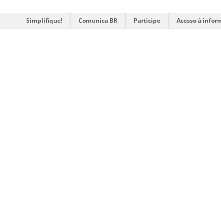
Simplifique!
Comunica BR
Participe
Acesso à infor