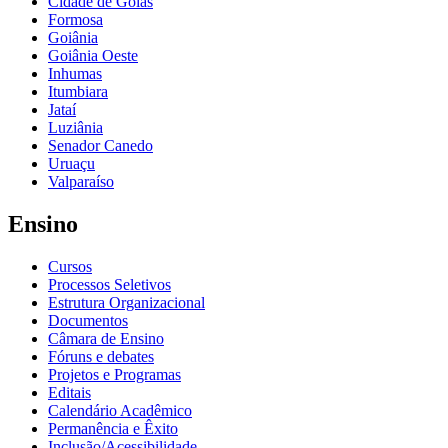
Cidade de Goiás
Formosa
Goiânia
Goiânia Oeste
Inhumas
Itumbiara
Jataí
Luziânia
Senador Canedo
Uruaçu
Valparaíso
Ensino
Cursos
Processos Seletivos
Estrutura Organizacional
Documentos
Câmara de Ensino
Fóruns e debates
Projetos e Programas
Editais
Calendário Acadêmico
Permanência e Êxito
Inclusão/Acessibilidade