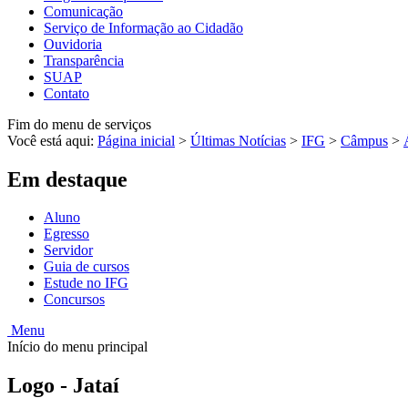
Comunicação
Serviço de Informação ao Cidadão
Ouvidoria
Transparência
SUAP
Contato
Fim do menu de serviços
Você está aqui:
Página inicial
>
Últimas Notícias
>
IFG
>
Câmpus
>
Em destaque
Aluno
Egresso
Servidor
Guia de cursos
Estude no IFG
Concursos
Menu
Início do menu principal
Logo - Jataí