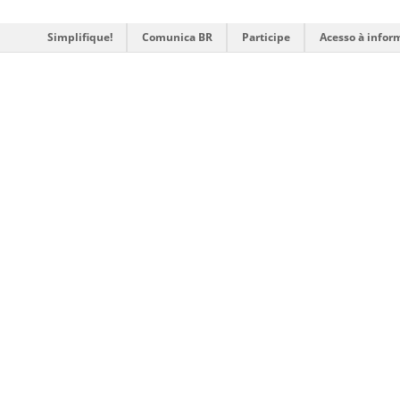
Simplifique!
Comunica BR
Participe
Acesso à infor