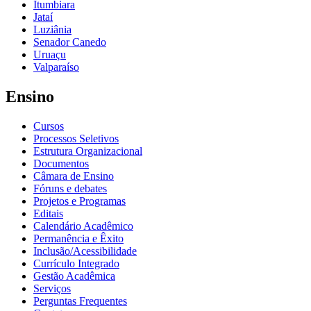
Itumbiara
Jataí
Luziânia
Senador Canedo
Uruaçu
Valparaíso
Ensino
Cursos
Processos Seletivos
Estrutura Organizacional
Documentos
Câmara de Ensino
Fóruns e debates
Projetos e Programas
Editais
Calendário Acadêmico
Permanência e Êxito
Inclusão/Acessibilidade
Currículo Integrado
Gestão Acadêmica
Serviços
Perguntas Frequentes