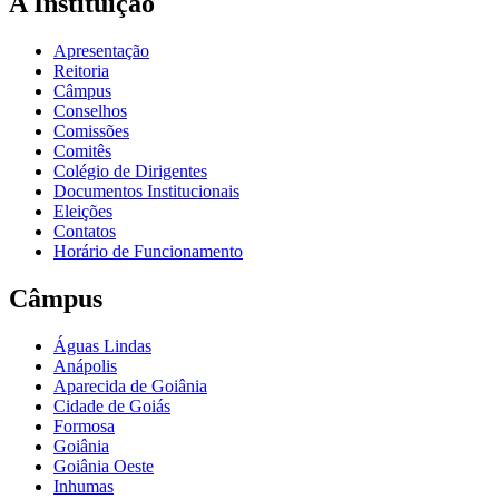
A Instituição
Apresentação
Reitoria
Câmpus
Conselhos
Comissões
Comitês
Colégio de Dirigentes
Documentos Institucionais
Eleições
Contatos
Horário de Funcionamento
Câmpus
Águas Lindas
Anápolis
Aparecida de Goiânia
Cidade de Goiás
Formosa
Goiânia
Goiânia Oeste
Inhumas