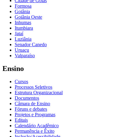
Cidade de Goiás
Formosa
Goiânia
Goiânia Oeste
Inhumas
Itumbiara
Jataí
Luziânia
Senador Canedo
Uruaçu
Valparaíso
Ensino
Cursos
Processos Seletivos
Estrutura Organizacional
Documentos
Câmara de Ensino
Fóruns e debates
Projetos e Programas
Editais
Calendário Acadêmico
Permanência e Êxito
Inclusão/Acessibilidade