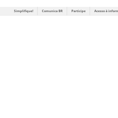
Simplifique!
Comunica BR
Participe
Acesso à infor