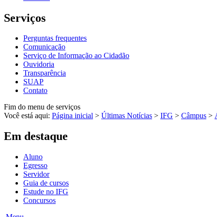
Serviços
Perguntas frequentes
Comunicação
Serviço de Informação ao Cidadão
Ouvidoria
Transparência
SUAP
Contato
Fim do menu de serviços
Você está aqui:
Página inicial
>
Últimas Notícias
>
IFG
>
Câmpus
>
Em destaque
Aluno
Egresso
Servidor
Guia de cursos
Estude no IFG
Concursos
Menu