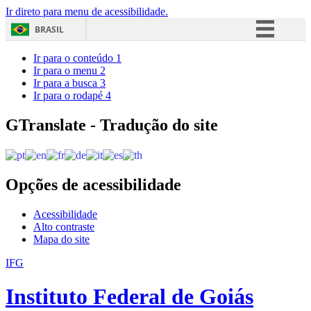
Ir direto para menu de acessibilidade.
BRASIL
Simplifique!
Ir para o conteúdo
1
Ir para o menu
2
Comunica BR
Ir para a busca
3
Ir para o rodapé
4
Participe
Acesso à informação
GTranslate - Tradução do site
Legislação
Canais
Opções de acessibilidade
Acessibilidade
Alto contraste
Mapa do site
IFG
Instituto Federal de Goiás