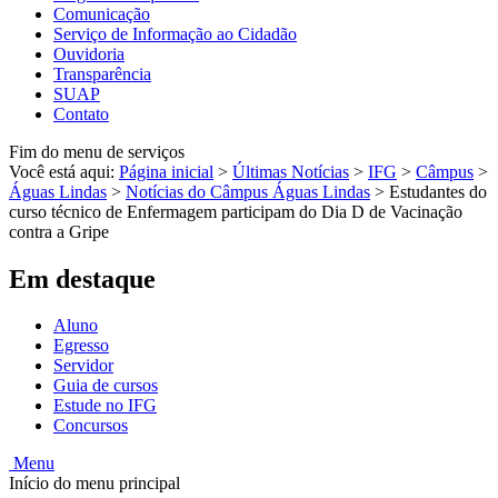
Comunicação
Serviço de Informação ao Cidadão
Ouvidoria
Transparência
SUAP
Contato
Fim do menu de serviços
Você está aqui:
Página inicial
>
Últimas Notícias
>
IFG
>
Câmpus
>
Águas Lindas
>
Notícias do Câmpus Águas Lindas
>
Estudantes do
curso técnico de Enfermagem participam do Dia D de Vacinação
contra a Gripe
Em destaque
Aluno
Egresso
Servidor
Guia de cursos
Estude no IFG
Concursos
Menu
Início do menu principal