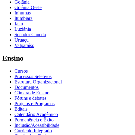
Goiânia
Goiânia Oeste
Inhumas
Itumbiara
Jataí
Luziânia
Senador Canedo
Uruaçu
Valparaíso
Ensino
Cursos
Processos Seletivos
Estrutura Organizacional
Documentos
Câmara de Ensino
Fóruns e debates
Projetos e Programas
Editais
Calendário Acadêmico
Permanência e Êxito
Inclusão/Acessibilidade
Currículo Integrado