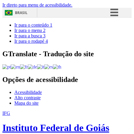
Ir direto para menu de acessibilidade.
BRASIL
Simplifique!
Ir para o conteúdo
1
Ir para o menu
2
Comunica BR
Ir para a busca
3
Ir para o rodapé
4
Participe
Acesso à informação
GTranslate - Tradução do site
Legislação
Canais
Opções de acessibilidade
Acessibilidade
Alto contraste
Mapa do site
IFG
Instituto Federal de Goiás