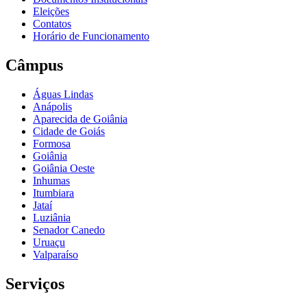
Eleições
Contatos
Horário de Funcionamento
Câmpus
Águas Lindas
Anápolis
Aparecida de Goiânia
Cidade de Goiás
Formosa
Goiânia
Goiânia Oeste
Inhumas
Itumbiara
Jataí
Luziânia
Senador Canedo
Uruaçu
Valparaíso
Serviços