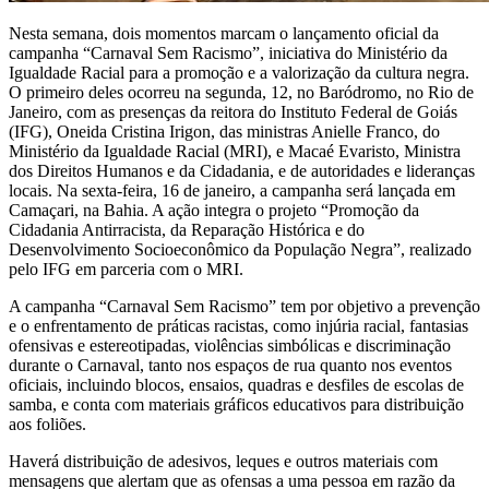
Nesta semana, dois momentos marcam o lançamento oficial da
campanha “Carnaval Sem Racismo”, iniciativa do Ministério da
Igualdade Racial para a promoção e a valorização da cultura negra.
O primeiro deles ocorreu na segunda, 12, no Baródromo, no Rio de
Janeiro, com as presenças da reitora do Instituto Federal de Goiás
(IFG), Oneida Cristina Irigon, das ministras Anielle Franco, do
Ministério da Igualdade Racial (MRI), e Macaé Evaristo, Ministra
dos Direitos Humanos e da Cidadania, e de autoridades e lideranças
locais. Na sexta-feira, 16 de janeiro, a campanha será lançada em
Camaçari, na Bahia. A ação integra o projeto “Promoção da
Cidadania Antirracista, da Reparação Histórica e do
Desenvolvimento Socioeconômico da População Negra”, realizado
pelo IFG em parceria com o MRI.
A campanha “Carnaval Sem Racismo” tem por objetivo a prevenção
e o enfrentamento de práticas racistas, como injúria racial, fantasias
ofensivas e estereotipadas, violências simbólicas e discriminação
durante o Carnaval, tanto nos espaços de rua quanto nos eventos
oficiais, incluindo blocos, ensaios, quadras e desfiles de escolas de
samba, e conta com materiais gráficos educativos para distribuição
aos foliões.
Haverá distribuição de adesivos, leques e outros materiais com
mensagens que alertam que as ofensas a uma pessoa em razão da