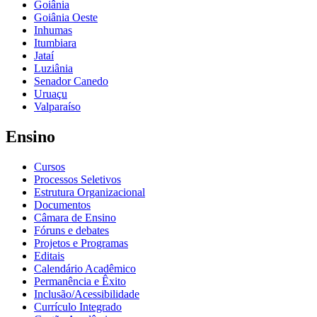
Goiânia
Goiânia Oeste
Inhumas
Itumbiara
Jataí
Luziânia
Senador Canedo
Uruaçu
Valparaíso
Ensino
Cursos
Processos Seletivos
Estrutura Organizacional
Documentos
Câmara de Ensino
Fóruns e debates
Projetos e Programas
Editais
Calendário Acadêmico
Permanência e Êxito
Inclusão/Acessibilidade
Currículo Integrado