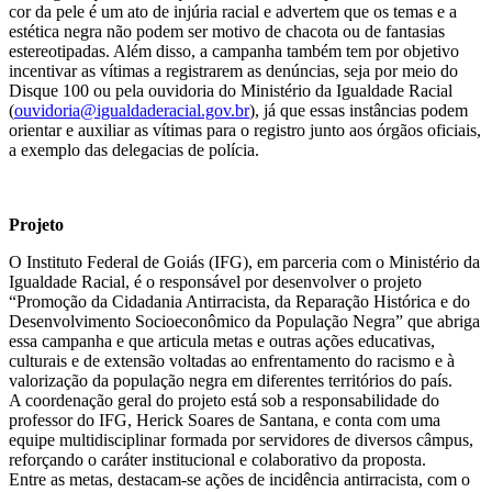
cor da pele é um ato de injúria racial e advertem que os temas e a
estética negra não podem ser motivo de chacota ou de fantasias
estereotipadas. Além disso, a campanha também tem por objetivo
incentivar as vítimas a registrarem as denúncias, seja por meio do
Disque 100 ou pela ouvidoria do Ministério da Igualdade Racial
(
ouvidoria@igualdaderacial.gov.br
), já que essas instâncias podem
orientar e auxiliar as vítimas para o registro junto aos órgãos oficiais,
a exemplo das delegacias de polícia.
Projeto
O Instituto Federal de Goiás (IFG), em parceria com o Ministério da
Igualdade Racial, é o responsável por desenvolver o projeto
“Promoção da Cidadania Antirracista, da Reparação Histórica e do
Desenvolvimento Socioeconômico da População Negra” que abriga
essa campanha e que articula metas e outras ações educativas,
culturais e de extensão voltadas ao enfrentamento do racismo e à
valorização da população negra em diferentes territórios do país.
A coordenação geral do projeto está sob a responsabilidade do
professor do IFG, Herick Soares de Santana, e conta com uma
equipe multidisciplinar formada por servidores de diversos câmpus,
reforçando o caráter institucional e colaborativo da proposta.
Entre as metas, destacam-se ações de incidência antirracista, com o