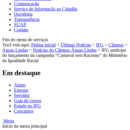
Comunicação
Serviço de Informação ao Cidadão
Ouvidoria
Transparência
SUAP
Contato
Fim do menu de serviços
Você está aqui:
Página inicial
>
Últimas Notícias
>
IFG
>
Câmpus
>
Águas Lindas
>
Notícias do Câmpus Águas Lindas
>
IFG participa
do lançamento da campanha “Carnaval sem Racismo” do Ministério
da Igualdade Racial
Em destaque
Aluno
Egresso
Servidor
Guia de cursos
Estude no IFG
Concursos
Menu
Início do menu principal