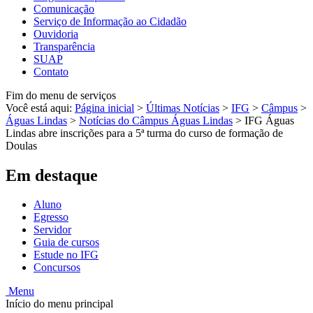
Comunicação
Serviço de Informação ao Cidadão
Ouvidoria
Transparência
SUAP
Contato
Fim do menu de serviços
Você está aqui:
Página inicial
>
Últimas Notícias
>
IFG
>
Câmpus
>
Águas Lindas
>
Notícias do Câmpus Águas Lindas
>
IFG Águas
Lindas abre inscrições para a 5ª turma do curso de formação de
Doulas
Em destaque
Aluno
Egresso
Servidor
Guia de cursos
Estude no IFG
Concursos
Menu
Início do menu principal