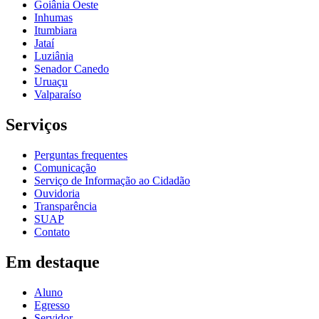
Goiânia Oeste
Inhumas
Itumbiara
Jataí
Luziânia
Senador Canedo
Uruaçu
Valparaíso
Serviços
Perguntas frequentes
Comunicação
Serviço de Informação ao Cidadão
Ouvidoria
Transparência
SUAP
Contato
Em destaque
Aluno
Egresso
Servidor