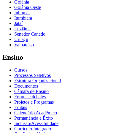
Goiânia
Goiânia Oeste
Inhumas
Itumbiara
Jataí
Luziânia
Senador Canedo
Uruaçu
Valparaíso
Ensino
Cursos
Processos Seletivos
Estrutura Organizacional
Documentos
Câmara de Ensino
Fóruns e debates
Projetos e Programas
Editais
Calendário Acadêmico
Permanência e Êxito
Inclusão/Acessibilidade
Currículo Integrado