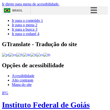
Ir direto para menu de acessibilidade.
BRASIL
Simplifique!
Ir para o conteúdo
1
Ir para o menu
2
Comunica BR
Ir para a busca
3
Ir para o rodapé
4
Participe
Acesso à informação
GTranslate - Tradução do site
Legislação
Canais
Opções de acessibilidade
Acessibilidade
Alto contraste
Mapa do site
IFG
Instituto Federal de Goiás