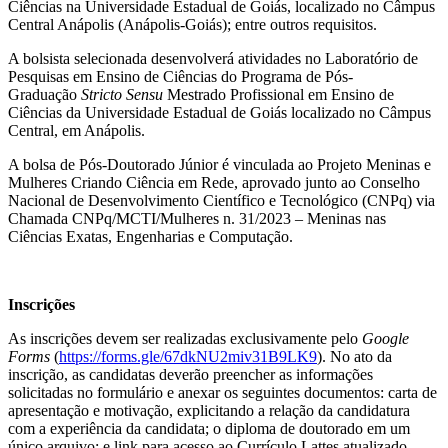
Ciências na Universidade Estadual de Goiás, localizado no Câmpus
Central Anápolis (Anápolis-Goiás); entre outros requisitos.
A bolsista selecionada desenvolverá atividades no Laboratório de
Pesquisas em Ensino de Ciências do Programa de Pós-
Graduação
Stricto Sensu
Mestrado Profissional em Ensino de
Ciências da Universidade Estadual de Goiás localizado no Câmpus
Central, em Anápolis.
A bolsa de Pós-Doutorado Júnior é vinculada ao Projeto Meninas e
Mulheres Criando Ciência em Rede, aprovado junto ao Conselho
Nacional de Desenvolvimento Científico e Tecnológico (CNPq) via
Chamada CNPq/MCTI/Mulheres n. 31/2023 – Meninas nas
Ciências Exatas, Engenharias e Computação.
Inscrições
As inscrições devem ser realizadas exclusivamente pelo
Google
Forms
(
https://forms.gle/67dkNU2miv31B9LK9
). No ato da
inscrição, as candidatas deverão preencher as informações
solicitadas no formulário e anexar os seguintes documentos: carta de
apresentação e motivação, explicitando a relação da candidatura
com a experiência da candidata; o diploma de doutorado em um
único arquivo; e link para acesso ao Currículo Lattes atualizado.