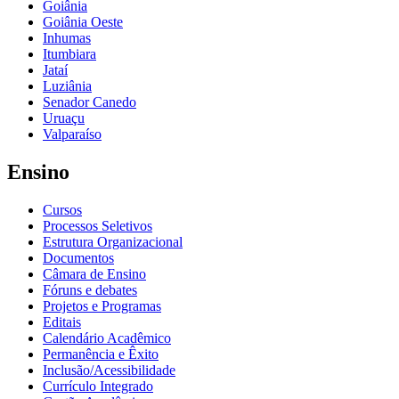
Goiânia
Goiânia Oeste
Inhumas
Itumbiara
Jataí
Luziânia
Senador Canedo
Uruaçu
Valparaíso
Ensino
Cursos
Processos Seletivos
Estrutura Organizacional
Documentos
Câmara de Ensino
Fóruns e debates
Projetos e Programas
Editais
Calendário Acadêmico
Permanência e Êxito
Inclusão/Acessibilidade
Currículo Integrado