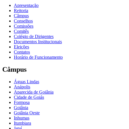
Apresentação
Reitoria
Câmpus
Conselhos
Comissões
Comitês
Colégio de Dirigentes
Documentos Institucionais
Eleições
Contatos
Horário de Funcionamento
Câmpus
Águas Lindas
Anápolis
Aparecida de Goiânia
Cidade de Goiás
Formosa
Goiânia
Goiânia Oeste
Inhumas
Itumbiara
Jataí