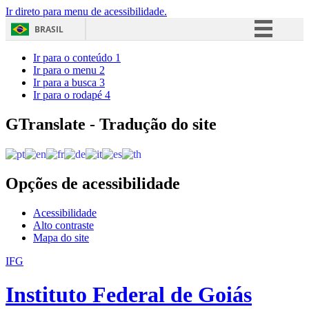
Ir direto para menu de acessibilidade.
BRASIL
Simplifique!
Ir para o conteúdo
1
Ir para o menu
2
Comunica BR
Ir para a busca
3
Ir para o rodapé
4
Participe
Acesso à informação
GTranslate - Tradução do site
Legislação
Canais
Opções de acessibilidade
Acessibilidade
Alto contraste
Mapa do site
IFG
Instituto Federal de Goiás