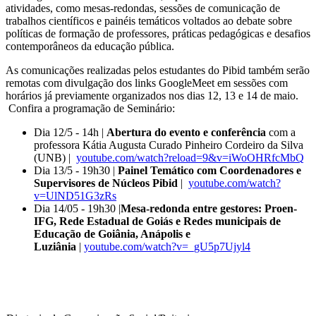
atividades, como mesas-redondas, sessões de comunicação de
trabalhos científicos e painéis temáticos voltados ao debate sobre
políticas de formação de professores, práticas pedagógicas e desafios
contemporâneos da educação pública.
As comunicações realizadas pelos estudantes do Pibid também serão
remotas com divulgação dos links GoogleMeet em sessões com
horários já previamente organizados nos dias 12, 13 e 14 de maio.
Confira a programação de Seminário:
Dia 12/5 - 14h |
Abertura do evento e conferência
com a
professora Kátia Augusta Curado Pinheiro Cordeiro da Silva
(UNB) |
youtube.com/watch?reload=9&v=iWoOHRfcMbQ
Dia 13/5 - 19h30 |
Painel Temático com Coordenadores e
Supervisores de Núcleos Pibid
|
youtube.com/watch?
v=UlND51G3zRs
Dia 14/05 - 19h30 |
Mesa-redonda entre gestores: Proen-
IFG, Rede Estadual de Goiás e Redes municipais de
Educação de Goiânia, Anápolis e
Luziânia
|
youtube.com/watch?v=_gU5p7Ujyl4