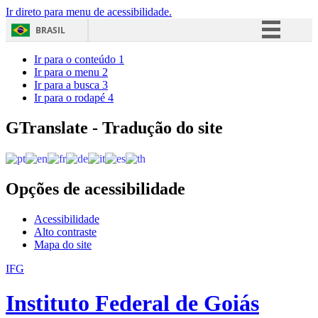
Ir direto para menu de acessibilidade.
BRASIL
Simplifique!
Ir para o conteúdo
1
Ir para o menu
2
Comunica BR
Ir para a busca
3
Ir para o rodapé
4
Participe
Acesso à informação
GTranslate - Tradução do site
Legislação
Canais
Opções de acessibilidade
Acessibilidade
Alto contraste
Mapa do site
IFG
Instituto Federal de Goiás