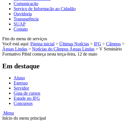
Comunicação
Serviço de Informação ao Cidadão
Ouvidoria
Transparência
SUAP
Contato
Fim do menu de serviços
Você está aqui:
Página inicial
>
Últimas Notícias
>
IFG
>
Câmpus
>
Águas Lindas
>
Notícias do Câmpus Águas Lindas
>
V Seminário
Formativo Pibid começa nesta terça-feira, 12 de maio
Em destaque
Aluno
Egresso
Servidor
Guia de cursos
Estude no IFG
Concursos
Menu
Início do menu principal