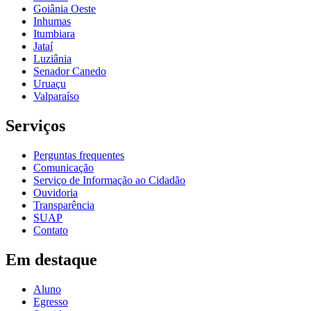
Goiânia Oeste
Inhumas
Itumbiara
Jataí
Luziânia
Senador Canedo
Uruaçu
Valparaíso
Serviços
Perguntas frequentes
Comunicação
Serviço de Informação ao Cidadão
Ouvidoria
Transparência
SUAP
Contato
Em destaque
Aluno
Egresso