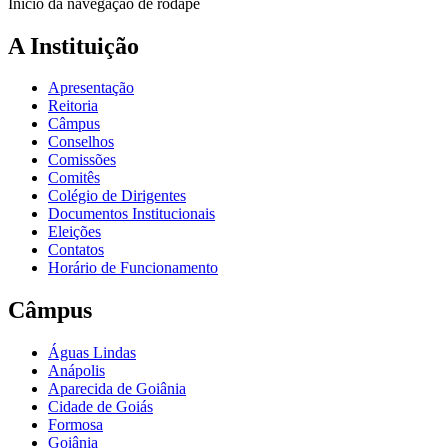
Início da navegação de rodapé
A Instituição
Apresentação
Reitoria
Câmpus
Conselhos
Comissões
Comitês
Colégio de Dirigentes
Documentos Institucionais
Eleições
Contatos
Horário de Funcionamento
Câmpus
Águas Lindas
Anápolis
Aparecida de Goiânia
Cidade de Goiás
Formosa
Goiânia