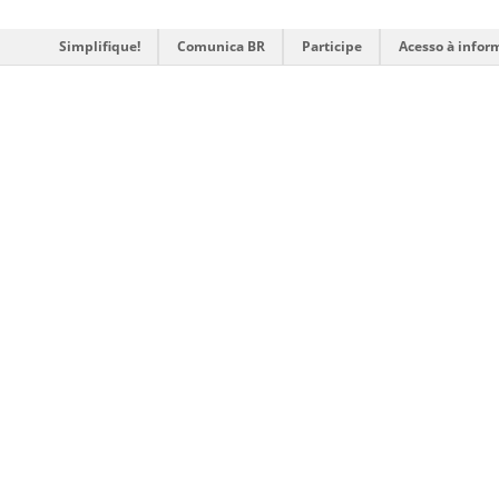
Simplifique!
Comunica BR
Participe
Acesso à infor