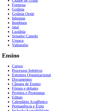
Cidade de Goiás
Formosa
Goiânia
Goiânia Oeste
Inhumas
Itumbiara
Jataí
Luziânia
Senador Canedo
Uruaçu
Valparaíso
Ensino
Cursos
Processos Seletivos
Estrutura Organizacional
Documentos
Câmara de Ensino
Fóruns e debates
Projetos e Programas
Editais
Calendário Acadêmico
Permanência e Êxito
Inclusão/Acessibilidade