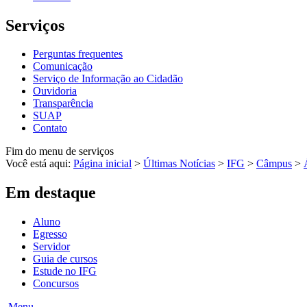
Serviços
Perguntas frequentes
Comunicação
Serviço de Informação ao Cidadão
Ouvidoria
Transparência
SUAP
Contato
Fim do menu de serviços
Você está aqui:
Página inicial
>
Últimas Notícias
>
IFG
>
Câmpus
>
Em destaque
Aluno
Egresso
Servidor
Guia de cursos
Estude no IFG
Concursos
Menu