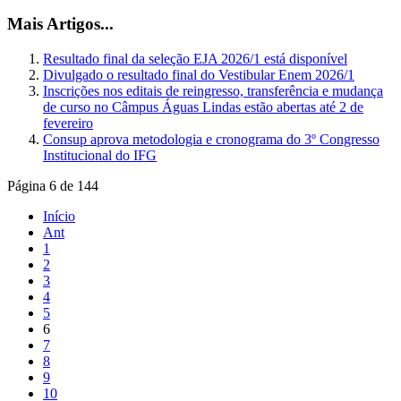
Mais Artigos...
Resultado final da seleção EJA 2026/1 está disponível
Divulgado o resultado final do Vestibular Enem 2026/1
Inscrições nos editais de reingresso, transferência e mudança
de curso no Câmpus Águas Lindas estão abertas até 2 de
fevereiro
Consup aprova metodologia e cronograma do 3º Congresso
Institucional do IFG
Página 6 de 144
Início
Ant
1
2
3
4
5
6
7
8
9
10