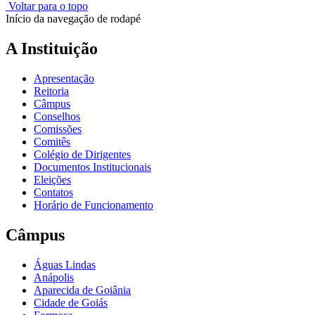
Voltar para o topo
Início da navegação de rodapé
A Instituição
Apresentação
Reitoria
Câmpus
Conselhos
Comissões
Comitês
Colégio de Dirigentes
Documentos Institucionais
Eleições
Contatos
Horário de Funcionamento
Câmpus
Águas Lindas
Anápolis
Aparecida de Goiânia
Cidade de Goiás