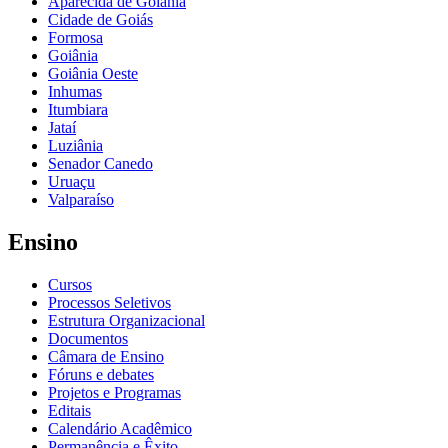
Aparecida de Goiânia
Cidade de Goiás
Formosa
Goiânia
Goiânia Oeste
Inhumas
Itumbiara
Jataí
Luziânia
Senador Canedo
Uruaçu
Valparaíso
Ensino
Cursos
Processos Seletivos
Estrutura Organizacional
Documentos
Câmara de Ensino
Fóruns e debates
Projetos e Programas
Editais
Calendário Acadêmico
Permanência e Êxito