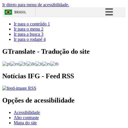
Ir direto para menu de acessibilidade.
BRASIL
Simplifique!
Ir para o conteúdo
1
Ir para o menu
2
Comunica BR
Ir para a busca
3
Ir para o rodapé
4
Participe
Acesso à informação
GTranslate - Tradução do site
Legislação
Canais
Notícias IFG - Feed RSS
RSS
Opções de acessibilidade
Acessibilidade
Alto contraste
Mapa do site