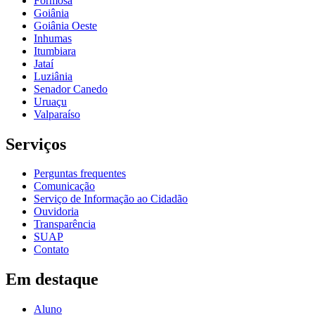
Formosa
Goiânia
Goiânia Oeste
Inhumas
Itumbiara
Jataí
Luziânia
Senador Canedo
Uruaçu
Valparaíso
Serviços
Perguntas frequentes
Comunicação
Serviço de Informação ao Cidadão
Ouvidoria
Transparência
SUAP
Contato
Em destaque
Aluno