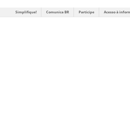
Simplifique!
Comunica BR
Participe
Acesso à infor