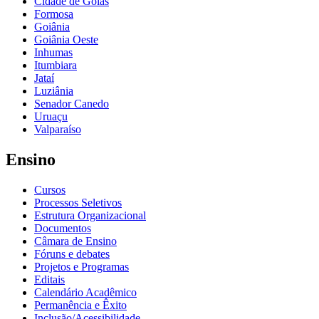
Cidade de Goiás
Formosa
Goiânia
Goiânia Oeste
Inhumas
Itumbiara
Jataí
Luziânia
Senador Canedo
Uruaçu
Valparaíso
Ensino
Cursos
Processos Seletivos
Estrutura Organizacional
Documentos
Câmara de Ensino
Fóruns e debates
Projetos e Programas
Editais
Calendário Acadêmico
Permanência e Êxito
Inclusão/Acessibilidade