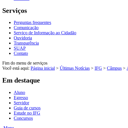
Serviços
Perguntas frequentes
Comunicação
Serviço de Informação ao Cidadão
Ouvidoria
Transparência
SUAP
Contato
Fim do menu de serviços
Você está aqui:
Página inicial
>
Últimas Notícias
>
IFG
>
Câmpus
>
Em destaque
Aluno
Egresso
Servidor
Guia de cursos
Estude no IFG
Concursos
Menu