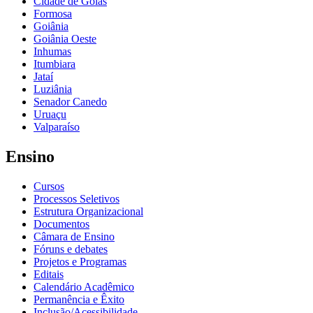
Cidade de Goiás
Formosa
Goiânia
Goiânia Oeste
Inhumas
Itumbiara
Jataí
Luziânia
Senador Canedo
Uruaçu
Valparaíso
Ensino
Cursos
Processos Seletivos
Estrutura Organizacional
Documentos
Câmara de Ensino
Fóruns e debates
Projetos e Programas
Editais
Calendário Acadêmico
Permanência e Êxito
Inclusão/Acessibilidade