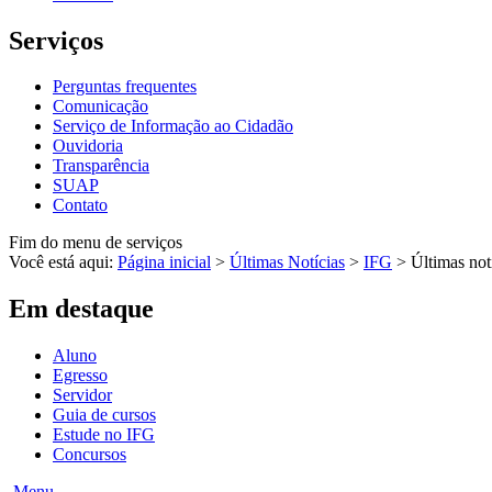
Serviços
Perguntas frequentes
Comunicação
Serviço de Informação ao Cidadão
Ouvidoria
Transparência
SUAP
Contato
Fim do menu de serviços
Você está aqui:
Página inicial
>
Últimas Notícias
>
IFG
>
Últimas not
Em destaque
Aluno
Egresso
Servidor
Guia de cursos
Estude no IFG
Concursos
Menu