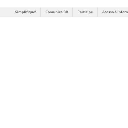
Simplifique!
Comunica BR
Participe
Acesso à infor