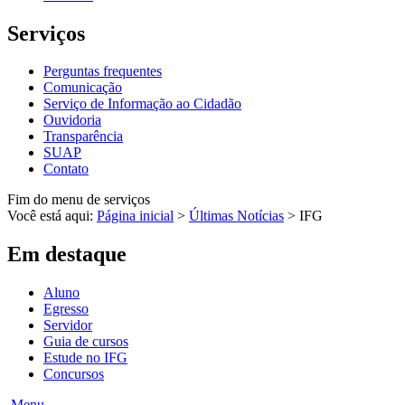
Serviços
Perguntas frequentes
Comunicação
Serviço de Informação ao Cidadão
Ouvidoria
Transparência
SUAP
Contato
Fim do menu de serviços
Você está aqui:
Página inicial
>
Últimas Notícias
>
IFG
Em destaque
Aluno
Egresso
Servidor
Guia de cursos
Estude no IFG
Concursos
Menu