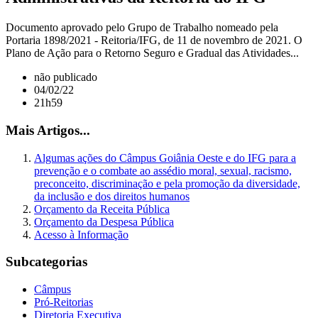
Documento aprovado pelo Grupo de Trabalho nomeado pela
Portaria 1898/2021 - Reitoria/IFG, de 11 de novembro de 2021. O
Plano de Ação para o Retorno Seguro e Gradual das Atividades...
não publicado
04/02/22
21h59
Mais Artigos...
Algumas ações do Câmpus Goiânia Oeste e do IFG para a
prevenção e o combate ao assédio moral, sexual, racismo,
preconceito, discriminação e pela promoção da diversidade,
da inclusão e dos direitos humanos
Orçamento da Receita Pública
Orçamento da Despesa Pública
Acesso à Informação
Subcategorias
Câmpus
Pró-Reitorias
Diretoria Executiva