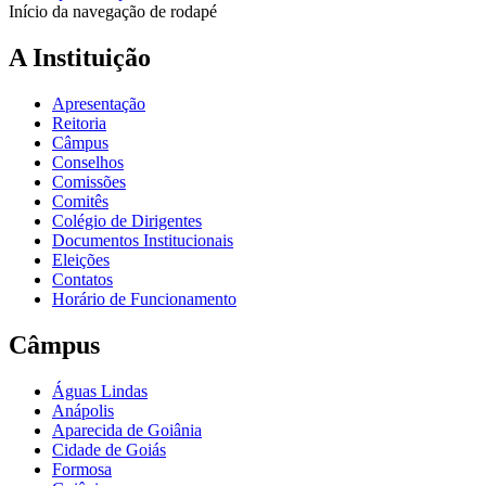
Início da navegação de rodapé
A Instituição
Apresentação
Reitoria
Câmpus
Conselhos
Comissões
Comitês
Colégio de Dirigentes
Documentos Institucionais
Eleições
Contatos
Horário de Funcionamento
Câmpus
Águas Lindas
Anápolis
Aparecida de Goiânia
Cidade de Goiás
Formosa