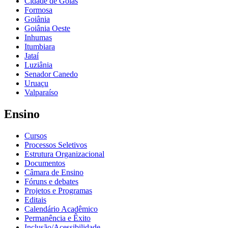
Cidade de Goiás
Formosa
Goiânia
Goiânia Oeste
Inhumas
Itumbiara
Jataí
Luziânia
Senador Canedo
Uruaçu
Valparaíso
Ensino
Cursos
Processos Seletivos
Estrutura Organizacional
Documentos
Câmara de Ensino
Fóruns e debates
Projetos e Programas
Editais
Calendário Acadêmico
Permanência e Êxito
Inclusão/Acessibilidade