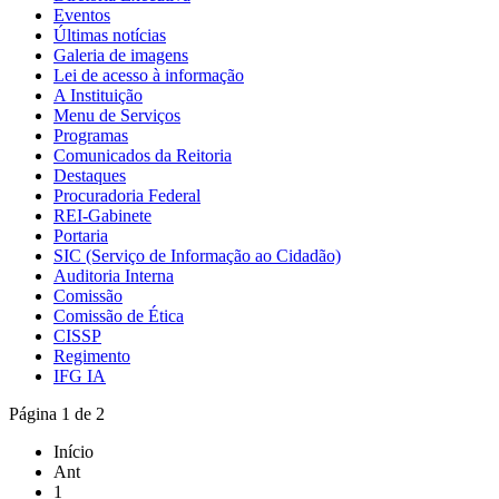
Eventos
Últimas notícias
Galeria de imagens
Lei de acesso à informação
A Instituição
Menu de Serviços
Programas
Comunicados da Reitoria
Destaques
Procuradoria Federal
REI-Gabinete
Portaria
SIC (Serviço de Informação ao Cidadão)
Auditoria Interna
Comissão
Comissão de Ética
CISSP
Regimento
IFG IA
Página 1 de 2
Início
Ant
1