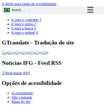
Ir direto para menu de acessibilidade.
BRASIL
Simplifique!
Ir para o conteúdo
1
Ir para o menu
2
Comunica BR
Ir para a busca
3
Ir para o rodapé
4
Participe
Acesso à informação
GTranslate - Tradução do site
Legislação
Canais
Notícias IFG - Feed RSS
RSS
Opções de acessibilidade
Acessibilidade
Alto contraste
Mapa do site