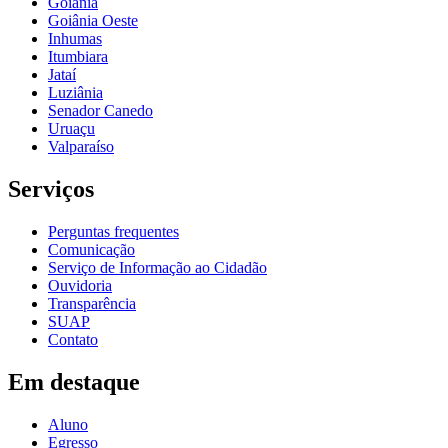
Goiânia
Goiânia Oeste
Inhumas
Itumbiara
Jataí
Luziânia
Senador Canedo
Uruaçu
Valparaíso
Serviços
Perguntas frequentes
Comunicação
Serviço de Informação ao Cidadão
Ouvidoria
Transparência
SUAP
Contato
Em destaque
Aluno
Egresso