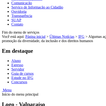
Comunicação
Serviço de Informação ao Cidadão
Ouvidoria
Transparência
SUAP
Contato
Fim do menu de serviços
Você está aqui:
Página inicial
>
Últimas Notícias
>
IFG
>
Algumas açõ
promoção da diversidade, da inclusão e dos direitos humanos
Em destaque
Aluno
Egresso
Servidor
Guia de cursos
Estude no IFG
Concursos
Menu
Início do menu principal
Logo - Valparaíso