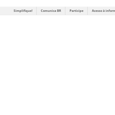
Simplifique!
Comunica BR
Participe
Acesso à infor