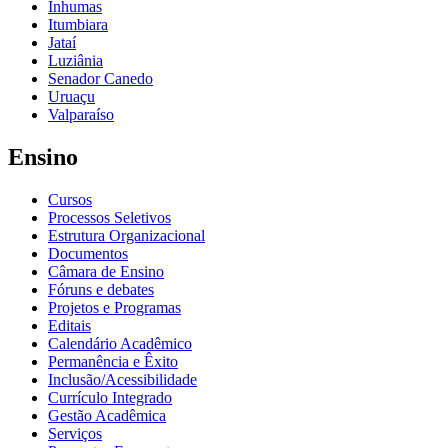
Inhumas
Itumbiara
Jataí
Luziânia
Senador Canedo
Uruaçu
Valparaíso
Ensino
Cursos
Processos Seletivos
Estrutura Organizacional
Documentos
Câmara de Ensino
Fóruns e debates
Projetos e Programas
Editais
Calendário Acadêmico
Permanência e Êxito
Inclusão/Acessibilidade
Currículo Integrado
Gestão Acadêmica
Serviços