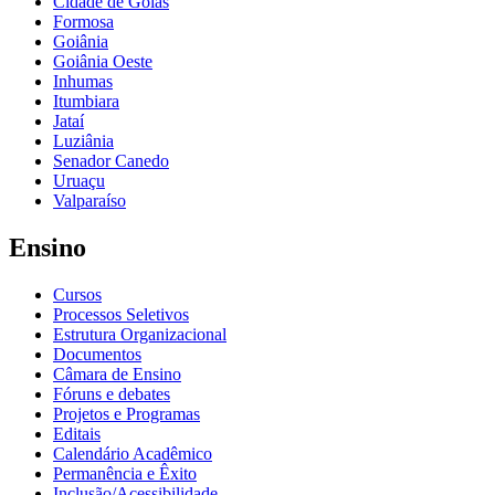
Cidade de Goiás
Formosa
Goiânia
Goiânia Oeste
Inhumas
Itumbiara
Jataí
Luziânia
Senador Canedo
Uruaçu
Valparaíso
Ensino
Cursos
Processos Seletivos
Estrutura Organizacional
Documentos
Câmara de Ensino
Fóruns e debates
Projetos e Programas
Editais
Calendário Acadêmico
Permanência e Êxito
Inclusão/Acessibilidade