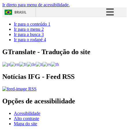
Ir direto para menu de acessibilidade.
BRASIL
Simplifique!
Ir para o conteúdo
1
Ir para o menu
2
Comunica BR
Ir para a busca
3
Ir para o rodapé
4
Participe
Acesso à informação
GTranslate - Tradução do site
Legislação
Canais
Notícias IFG - Feed RSS
RSS
Opções de acessibilidade
Acessibilidade
Alto contraste
Mapa do site