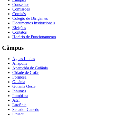
Conselhos
Comissões
Comitês
Colégio de Dirigentes
Documentos Institucionais
Eleições
Contatos
Horário de Funcionamento
Câmpus
Águas Lindas
Anápolis
Aparecida de Goiânia
Cidade de Goiás
Formosa
Goiânia
Goiânia Oeste
Inhumas
Itumbiara
Jataí
Luziânia
Senador Canedo
Uruaçu