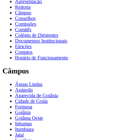
Apresentação
Reitoria
Câmpus
Conselhos
Comissões
Comitês
Colégio de Dirigentes
Documentos Institucionais
Eleições
Contatos
Horário de Funcionamento
Câmpus
Águas Lindas
Anápolis
Aparecida de Goiânia
Cidade de Goiás
Formosa
Goiânia
Goiânia Oeste
Inhumas
Itumbiara
Jataí