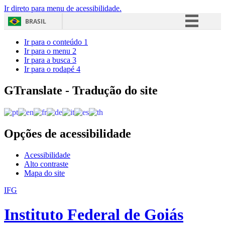
Ir direto para menu de acessibilidade.
BRASIL
Simplifique!
Ir para o conteúdo
1
Ir para o menu
2
Comunica BR
Ir para a busca
3
Ir para o rodapé
4
Participe
Acesso à informação
GTranslate - Tradução do site
Legislação
Canais
Opções de acessibilidade
Acessibilidade
Alto contraste
Mapa do site
IFG
Instituto Federal de Goiás