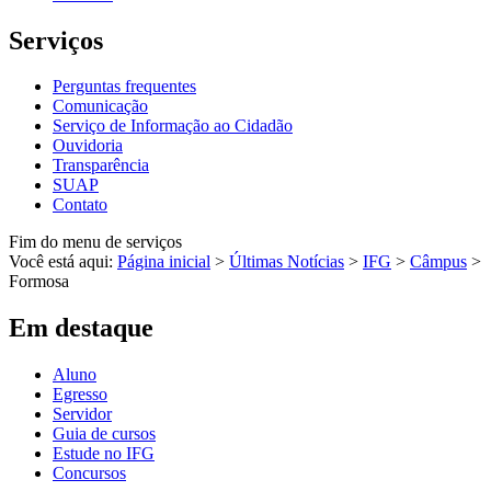
Serviços
Perguntas frequentes
Comunicação
Serviço de Informação ao Cidadão
Ouvidoria
Transparência
SUAP
Contato
Fim do menu de serviços
Você está aqui:
Página inicial
>
Últimas Notícias
>
IFG
>
Câmpus
>
Formosa
Em destaque
Aluno
Egresso
Servidor
Guia de cursos
Estude no IFG
Concursos