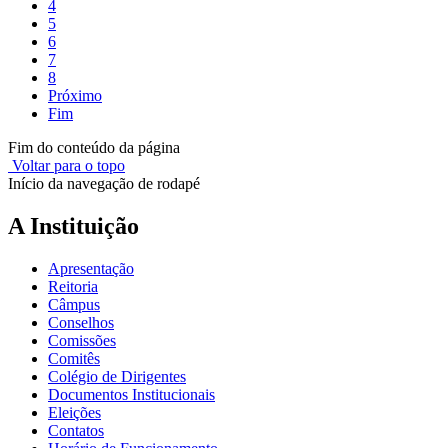
4
5
6
7
8
Próximo
Fim
Fim do conteúdo da página
Voltar para o topo
Início da navegação de rodapé
A Instituição
Apresentação
Reitoria
Câmpus
Conselhos
Comissões
Comitês
Colégio de Dirigentes
Documentos Institucionais
Eleições
Contatos