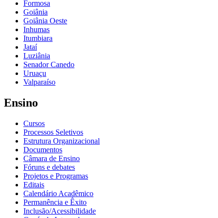
Formosa
Goiânia
Goiânia Oeste
Inhumas
Itumbiara
Jataí
Luziânia
Senador Canedo
Uruaçu
Valparaíso
Ensino
Cursos
Processos Seletivos
Estrutura Organizacional
Documentos
Câmara de Ensino
Fóruns e debates
Projetos e Programas
Editais
Calendário Acadêmico
Permanência e Êxito
Inclusão/Acessibilidade