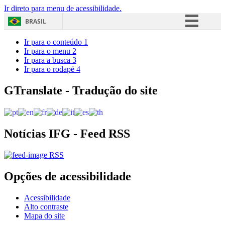
Ir direto para menu de acessibilidade.
BRASIL
Simplifique!
Ir para o conteúdo
1
Ir para o menu
2
Comunica BR
Ir para a busca
3
Ir para o rodapé
4
Participe
Acesso à informação
GTranslate - Tradução do site
Legislação
Canais
Notícias IFG - Feed RSS
RSS
Opções de acessibilidade
Acessibilidade
Alto contraste
Mapa do site