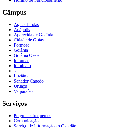
Horário de Funcionamento
Câmpus
Águas Lindas
Anápolis
Aparecida de Goiânia
Cidade de Goiás
Formosa
Goiânia
Goiânia Oeste
Inhumas
Itumbiara
Jataí
Luziânia
Senador Canedo
Uruaçu
Valparaíso
Serviços
Perguntas frequentes
Comunicação
Serviço de Informação ao Cidadão