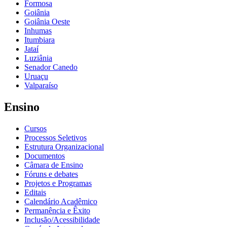
Formosa
Goiânia
Goiânia Oeste
Inhumas
Itumbiara
Jataí
Luziânia
Senador Canedo
Uruaçu
Valparaíso
Ensino
Cursos
Processos Seletivos
Estrutura Organizacional
Documentos
Câmara de Ensino
Fóruns e debates
Projetos e Programas
Editais
Calendário Acadêmico
Permanência e Êxito
Inclusão/Acessibilidade