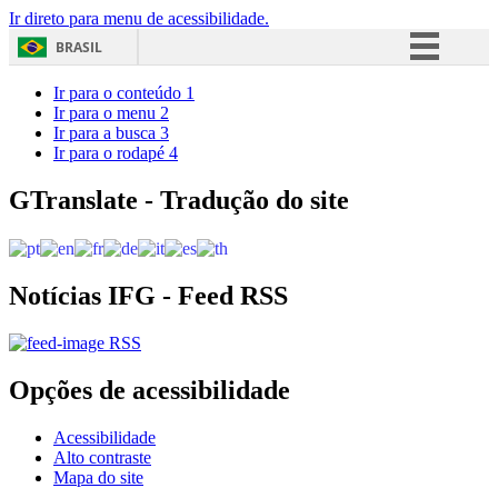
Ir direto para menu de acessibilidade.
BRASIL
Simplifique!
Ir para o conteúdo
1
Ir para o menu
2
Comunica BR
Ir para a busca
3
Ir para o rodapé
4
Participe
Acesso à informação
GTranslate - Tradução do site
Legislação
Canais
Notícias IFG - Feed RSS
RSS
Opções de acessibilidade
Acessibilidade
Alto contraste
Mapa do site