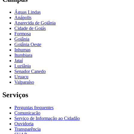
Águas Lindas
Anápolis
Aparecida de Goiânia
Cidade de Goiás
Formosa
Goiânia
Goiânia Oeste
Inhumas
Itumbiara
Jataí
Luziânia
Senador Canedo
Uruaçu
Valparaíso
Serviços
Perguntas frequentes
Comunicação
Serviço de Informação ao Cidadão
Ouvidoria
Transparência