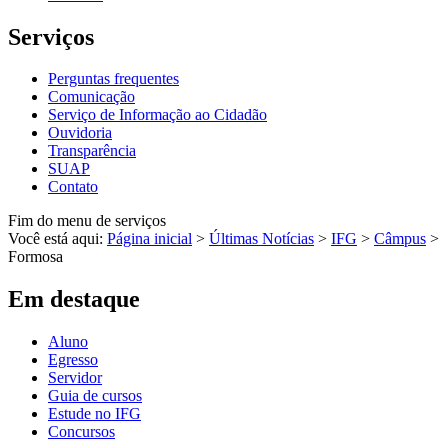
Serviços
Perguntas frequentes
Comunicação
Serviço de Informação ao Cidadão
Ouvidoria
Transparência
SUAP
Contato
Fim do menu de serviços
Você está aqui:
Página inicial
>
Últimas Notícias
>
IFG
>
Câmpus
>
Formosa
Em destaque
Aluno
Egresso
Servidor
Guia de cursos
Estude no IFG
Concursos