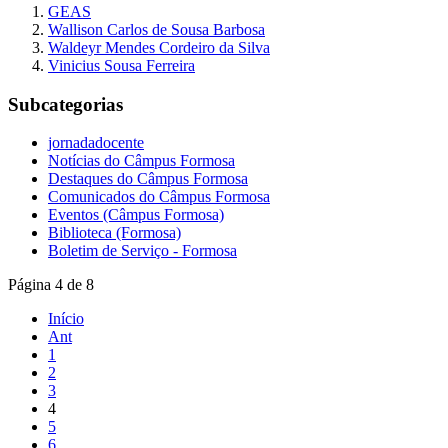
GEAS
Wallison Carlos de Sousa Barbosa
Waldeyr Mendes Cordeiro da Silva
Vinicius Sousa Ferreira
Subcategorias
jornadadocente
Notícias do Câmpus Formosa
Destaques do Câmpus Formosa
Comunicados do Câmpus Formosa
Eventos (Câmpus Formosa)
Biblioteca (Formosa)
Boletim de Serviço - Formosa
Página 4 de 8
Início
Ant
1
2
3
4
5
6