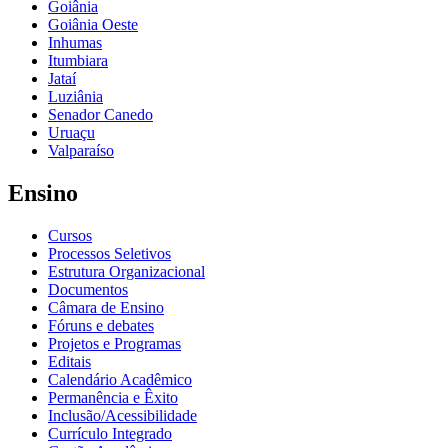
Goiânia
Goiânia Oeste
Inhumas
Itumbiara
Jataí
Luziânia
Senador Canedo
Uruaçu
Valparaíso
Ensino
Cursos
Processos Seletivos
Estrutura Organizacional
Documentos
Câmara de Ensino
Fóruns e debates
Projetos e Programas
Editais
Calendário Acadêmico
Permanência e Êxito
Inclusão/Acessibilidade
Currículo Integrado