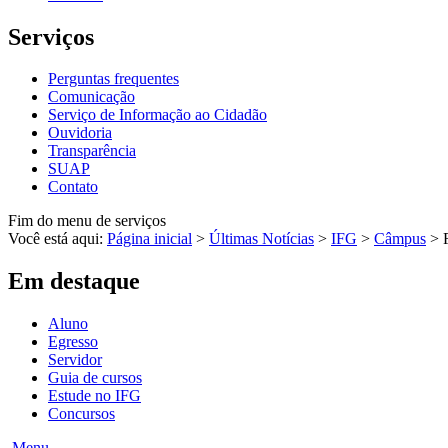
Serviços
Perguntas frequentes
Comunicação
Serviço de Informação ao Cidadão
Ouvidoria
Transparência
SUAP
Contato
Fim do menu de serviços
Você está aqui:
Página inicial
>
Últimas Notícias
>
IFG
>
Câmpus
>
Em destaque
Aluno
Egresso
Servidor
Guia de cursos
Estude no IFG
Concursos
Menu