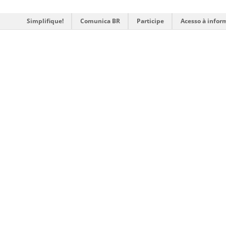
Simplifique!
Comunica BR
Participe
Acesso à infor