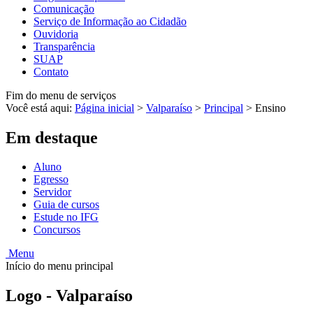
Comunicação
Serviço de Informação ao Cidadão
Ouvidoria
Transparência
SUAP
Contato
Fim do menu de serviços
Você está aqui:
Página inicial
>
Valparaíso
>
Principal
>
Ensino
Em destaque
Aluno
Egresso
Servidor
Guia de cursos
Estude no IFG
Concursos
Menu
Início do menu principal
Logo - Valparaíso