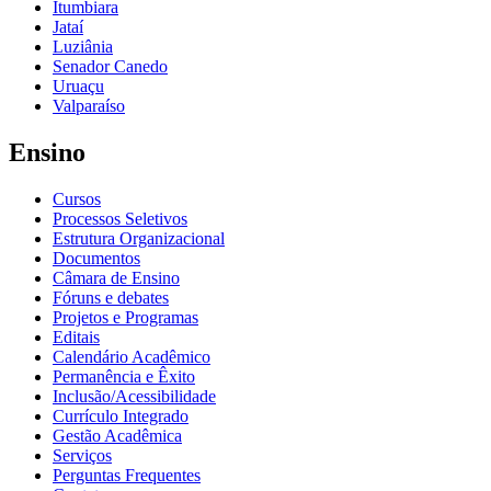
Itumbiara
Jataí
Luziânia
Senador Canedo
Uruaçu
Valparaíso
Ensino
Cursos
Processos Seletivos
Estrutura Organizacional
Documentos
Câmara de Ensino
Fóruns e debates
Projetos e Programas
Editais
Calendário Acadêmico
Permanência e Êxito
Inclusão/Acessibilidade
Currículo Integrado
Gestão Acadêmica
Serviços
Perguntas Frequentes