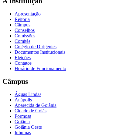
A Instituição
Apresentação
Reitoria
Câmpus
Conselhos
Comissões
Comitês
Colégio de Dirigentes
Documentos Institucionais
Eleições
Contatos
Horário de Funcionamento
Câmpus
Águas Lindas
Anápolis
Aparecida de Goiânia
Cidade de Goiás
Formosa
Goiânia
Goiânia Oeste
Inhumas