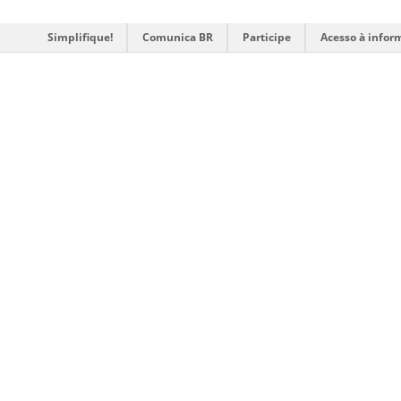
Simplifique!
Comunica BR
Participe
Acesso à infor