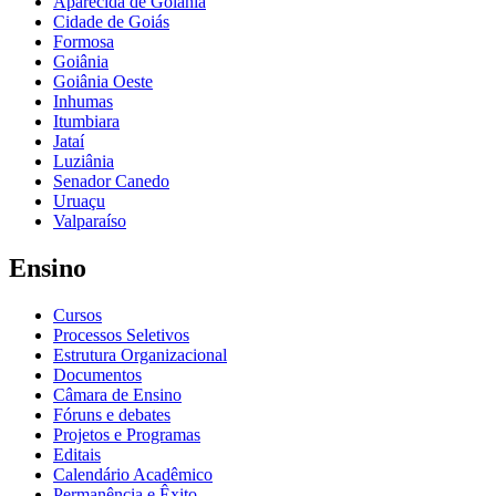
Aparecida de Goiânia
Cidade de Goiás
Formosa
Goiânia
Goiânia Oeste
Inhumas
Itumbiara
Jataí
Luziânia
Senador Canedo
Uruaçu
Valparaíso
Ensino
Cursos
Processos Seletivos
Estrutura Organizacional
Documentos
Câmara de Ensino
Fóruns e debates
Projetos e Programas
Editais
Calendário Acadêmico
Permanência e Êxito