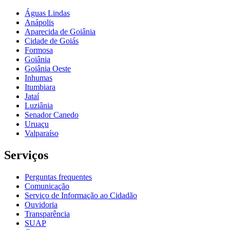
Águas Lindas
Anápolis
Aparecida de Goiânia
Cidade de Goiás
Formosa
Goiânia
Goiânia Oeste
Inhumas
Itumbiara
Jataí
Luziânia
Senador Canedo
Uruaçu
Valparaíso
Serviços
Perguntas frequentes
Comunicação
Serviço de Informação ao Cidadão
Ouvidoria
Transparência
SUAP