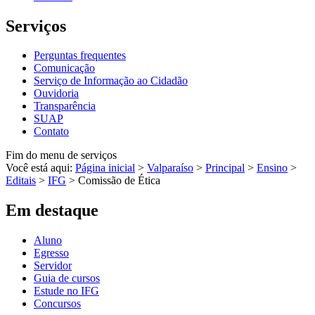
Serviços
Perguntas frequentes
Comunicação
Serviço de Informação ao Cidadão
Ouvidoria
Transparência
SUAP
Contato
Fim do menu de serviços
Você está aqui:
Página inicial
>
Valparaíso
>
Principal
>
Ensino
>
Editais
>
IFG
>
Comissão de Ética
Em destaque
Aluno
Egresso
Servidor
Guia de cursos
Estude no IFG
Concursos