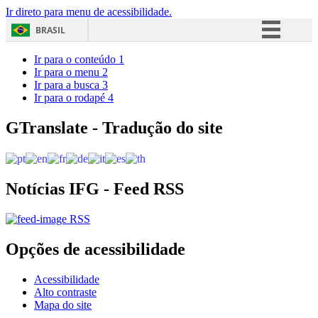
Ir direto para menu de acessibilidade.
BRASIL
Simplifique!
Ir para o conteúdo
1
Ir para o menu
2
Comunica BR
Ir para a busca
3
Ir para o rodapé
4
Participe
Acesso à informação
GTranslate - Tradução do site
Legislação
Canais
Notícias IFG - Feed RSS
RSS
Opções de acessibilidade
Acessibilidade
Alto contraste
Mapa do site