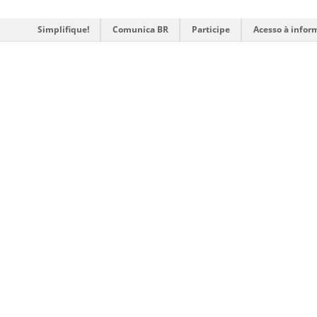
Simplifique!
Comunica BR
Participe
Acesso à infor