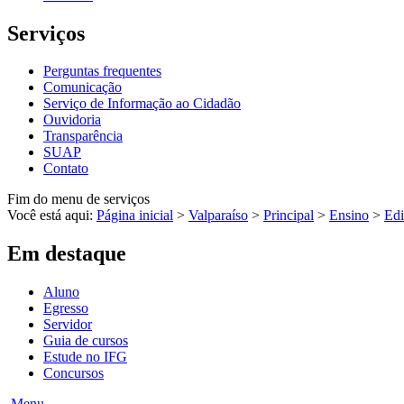
Serviços
Perguntas frequentes
Comunicação
Serviço de Informação ao Cidadão
Ouvidoria
Transparência
SUAP
Contato
Fim do menu de serviços
Você está aqui:
Página inicial
>
Valparaíso
>
Principal
>
Ensino
>
Edi
Em destaque
Aluno
Egresso
Servidor
Guia de cursos
Estude no IFG
Concursos
Menu