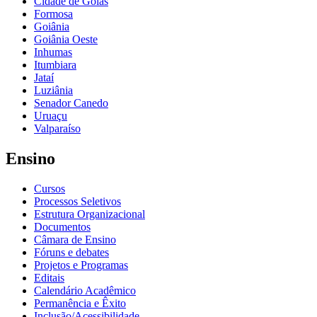
Cidade de Goiás
Formosa
Goiânia
Goiânia Oeste
Inhumas
Itumbiara
Jataí
Luziânia
Senador Canedo
Uruaçu
Valparaíso
Ensino
Cursos
Processos Seletivos
Estrutura Organizacional
Documentos
Câmara de Ensino
Fóruns e debates
Projetos e Programas
Editais
Calendário Acadêmico
Permanência e Êxito
Inclusão/Acessibilidade