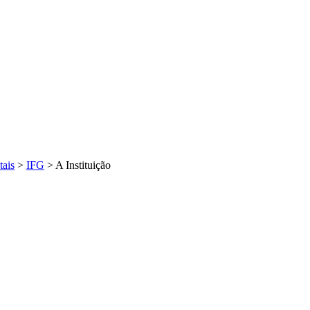
tais
>
IFG
>
A Instituição