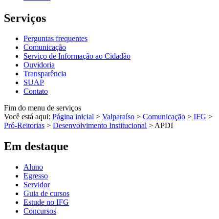
Serviços
Perguntas frequentes
Comunicação
Serviço de Informação ao Cidadão
Ouvidoria
Transparência
SUAP
Contato
Fim do menu de serviços
Você está aqui:
Página inicial
>
Valparaíso
>
Comunicação
>
IFG
>
Pró-Reitorias
>
Desenvolvimento Institucional
>
APDI
Em destaque
Aluno
Egresso
Servidor
Guia de cursos
Estude no IFG
Concursos