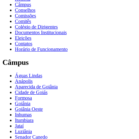
Câmpus
Conselhos
Comissões
Comitês
Colégio de Dirigentes
Documentos Institucionais
Eleições
Contatos
Horário de Funcionamento
Câmpus
Águas Lindas
Anápolis
Aparecida de Goiânia
Cidade de Goiás
Formosa
Goiânia
Goiânia Oeste
Inhumas
Itumbiara
Jataí
Luziânia
Senador Canedo