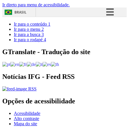
Ir direto para menu de acessibilidade.
BRASIL
Simplifique!
Ir para o conteúdo
1
Ir para o menu
2
Comunica BR
Ir para a busca
3
Ir para o rodapé
4
Participe
Acesso à informação
GTranslate - Tradução do site
Legislação
Canais
Notícias IFG - Feed RSS
RSS
Opções de acessibilidade
Acessibilidade
Alto contraste
Mapa do site