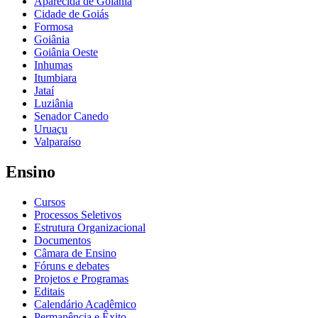
Aparecida de Goiânia
Cidade de Goiás
Formosa
Goiânia
Goiânia Oeste
Inhumas
Itumbiara
Jataí
Luziânia
Senador Canedo
Uruaçu
Valparaíso
Ensino
Cursos
Processos Seletivos
Estrutura Organizacional
Documentos
Câmara de Ensino
Fóruns e debates
Projetos e Programas
Editais
Calendário Acadêmico
Permanência e Êxito