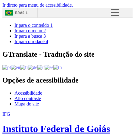
Ir direto para menu de acessibilidade.
BRASIL
Simplifique!
Ir para o conteúdo
1
Ir para o menu
2
Comunica BR
Ir para a busca
3
Ir para o rodapé
4
Participe
Acesso à informação
GTranslate - Tradução do site
Legislação
Canais
Opções de acessibilidade
Acessibilidade
Alto contraste
Mapa do site
IFG
Instituto Federal de Goiás