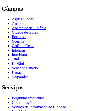
Câmpus
Águas Lindas
Anápolis
Aparecida de Goiânia
Cidade de Goiás
Formosa
Goiânia
Goiânia Oeste
Inhumas
Itumbiara
Jataí
Luziânia
Senador Canedo
Uruaçu
Valparaíso
Serviços
Perguntas frequentes
Comunicação
Serviço de Informação ao Cidadão