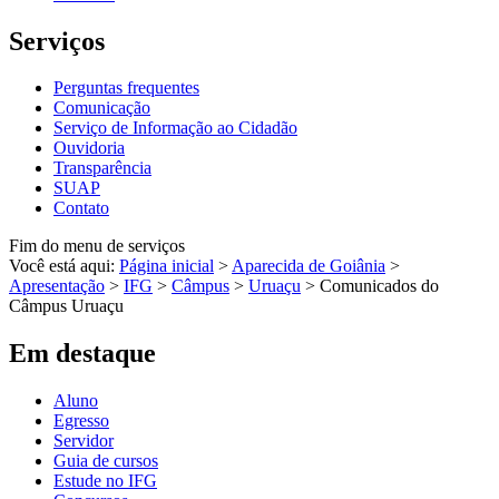
Serviços
Perguntas frequentes
Comunicação
Serviço de Informação ao Cidadão
Ouvidoria
Transparência
SUAP
Contato
Fim do menu de serviços
Você está aqui:
Página inicial
>
Aparecida de Goiânia
>
Apresentação
>
IFG
>
Câmpus
>
Uruaçu
>
Comunicados do
Câmpus Uruaçu
Em destaque
Aluno
Egresso
Servidor
Guia de cursos
Estude no IFG