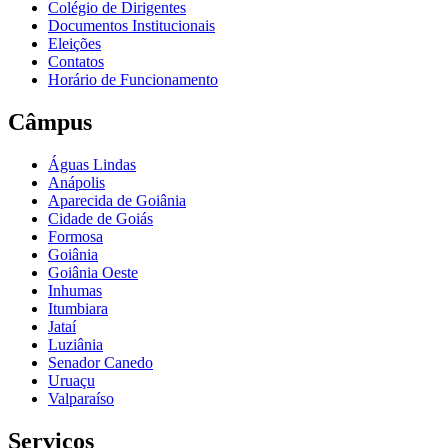
Colégio de Dirigentes
Documentos Institucionais
Eleições
Contatos
Horário de Funcionamento
Câmpus
Águas Lindas
Anápolis
Aparecida de Goiânia
Cidade de Goiás
Formosa
Goiânia
Goiânia Oeste
Inhumas
Itumbiara
Jataí
Luziânia
Senador Canedo
Uruaçu
Valparaíso
Serviços