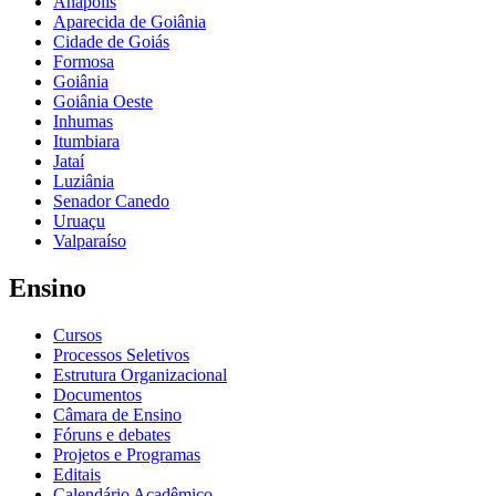
Anápolis
Aparecida de Goiânia
Cidade de Goiás
Formosa
Goiânia
Goiânia Oeste
Inhumas
Itumbiara
Jataí
Luziânia
Senador Canedo
Uruaçu
Valparaíso
Ensino
Cursos
Processos Seletivos
Estrutura Organizacional
Documentos
Câmara de Ensino
Fóruns e debates
Projetos e Programas
Editais
Calendário Acadêmico