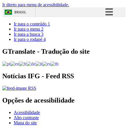
Ir direto para menu de acessibilidade.
BRASIL
Simplifique!
Ir para o conteúdo
1
Ir para o menu
2
Comunica BR
Ir para a busca
3
Ir para o rodapé
4
Participe
Acesso à informação
GTranslate - Tradução do site
Legislação
Canais
Notícias IFG - Feed RSS
RSS
Opções de acessibilidade
Acessibilidade
Alto contraste
Mapa do site