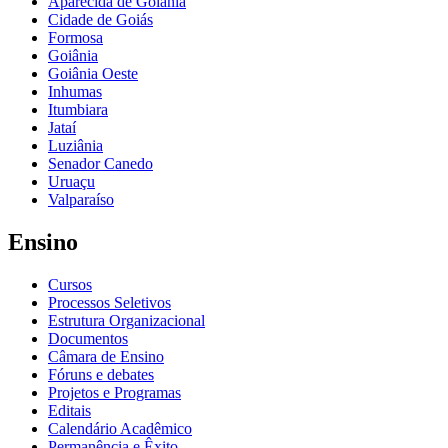
Aparecida de Goiânia
Cidade de Goiás
Formosa
Goiânia
Goiânia Oeste
Inhumas
Itumbiara
Jataí
Luziânia
Senador Canedo
Uruaçu
Valparaíso
Ensino
Cursos
Processos Seletivos
Estrutura Organizacional
Documentos
Câmara de Ensino
Fóruns e debates
Projetos e Programas
Editais
Calendário Acadêmico
Permanência e Êxito