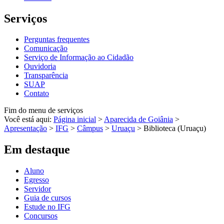
Serviços
Perguntas frequentes
Comunicação
Serviço de Informação ao Cidadão
Ouvidoria
Transparência
SUAP
Contato
Fim do menu de serviços
Você está aqui:
Página inicial
>
Aparecida de Goiânia
>
Apresentação
>
IFG
>
Câmpus
>
Uruaçu
>
Biblioteca (Uruaçu)
Em destaque
Aluno
Egresso
Servidor
Guia de cursos
Estude no IFG
Concursos