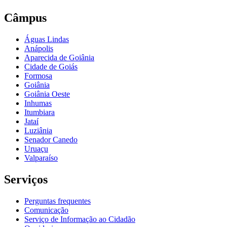
Câmpus
Águas Lindas
Anápolis
Aparecida de Goiânia
Cidade de Goiás
Formosa
Goiânia
Goiânia Oeste
Inhumas
Itumbiara
Jataí
Luziânia
Senador Canedo
Uruaçu
Valparaíso
Serviços
Perguntas frequentes
Comunicação
Serviço de Informação ao Cidadão