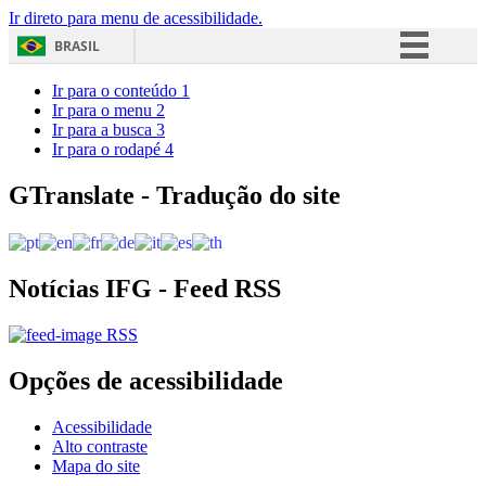
Ir direto para menu de acessibilidade.
BRASIL
Simplifique!
Ir para o conteúdo
1
Ir para o menu
2
Comunica BR
Ir para a busca
3
Ir para o rodapé
4
Participe
Acesso à informação
GTranslate - Tradução do site
Legislação
Canais
Notícias IFG - Feed RSS
RSS
Opções de acessibilidade
Acessibilidade
Alto contraste
Mapa do site