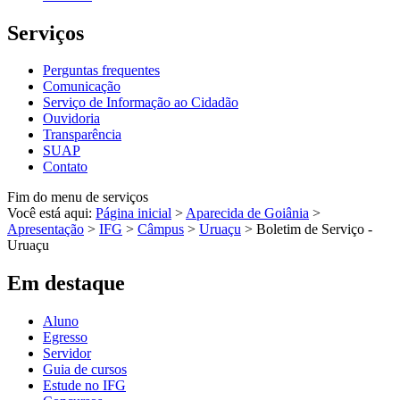
Serviços
Perguntas frequentes
Comunicação
Serviço de Informação ao Cidadão
Ouvidoria
Transparência
SUAP
Contato
Fim do menu de serviços
Você está aqui:
Página inicial
>
Aparecida de Goiânia
>
Apresentação
>
IFG
>
Câmpus
>
Uruaçu
>
Boletim de Serviço -
Uruaçu
Em destaque
Aluno
Egresso
Servidor
Guia de cursos
Estude no IFG