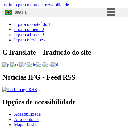
Ir direto para menu de acessibilidade.
BRASIL
Simplifique!
Ir para o conteúdo
1
Ir para o menu
2
Comunica BR
Ir para a busca
3
Ir para o rodapé
4
Participe
Acesso à informação
GTranslate - Tradução do site
Legislação
Canais
Notícias IFG - Feed RSS
RSS
Opções de acessibilidade
Acessibilidade
Alto contraste
Mapa do site