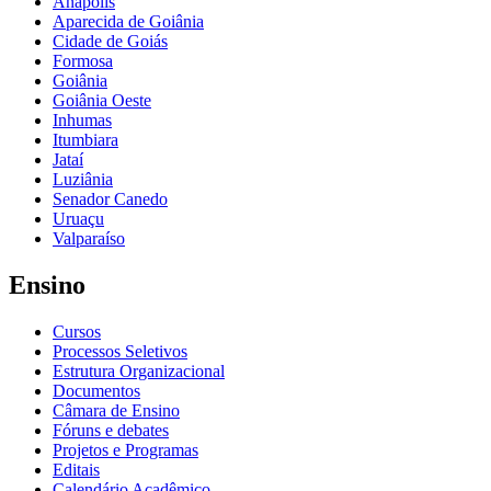
Anápolis
Aparecida de Goiânia
Cidade de Goiás
Formosa
Goiânia
Goiânia Oeste
Inhumas
Itumbiara
Jataí
Luziânia
Senador Canedo
Uruaçu
Valparaíso
Ensino
Cursos
Processos Seletivos
Estrutura Organizacional
Documentos
Câmara de Ensino
Fóruns e debates
Projetos e Programas
Editais
Calendário Acadêmico