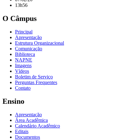
13h56
O Câmpus
Principal
Apresentação
Estrutura Organizacional
Comunicação
Biblioteca
NAPNE
Imagens
Vídeos
Boletim de Serviço
Perguntas Frequentes
Contato
Ensino
Apresentação
Área Acadêmica
Calendário Acadêmico
Editais
Documentos