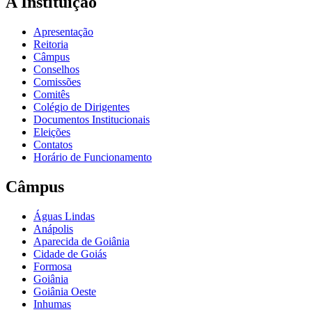
A Instituição
Apresentação
Reitoria
Câmpus
Conselhos
Comissões
Comitês
Colégio de Dirigentes
Documentos Institucionais
Eleições
Contatos
Horário de Funcionamento
Câmpus
Águas Lindas
Anápolis
Aparecida de Goiânia
Cidade de Goiás
Formosa
Goiânia
Goiânia Oeste
Inhumas