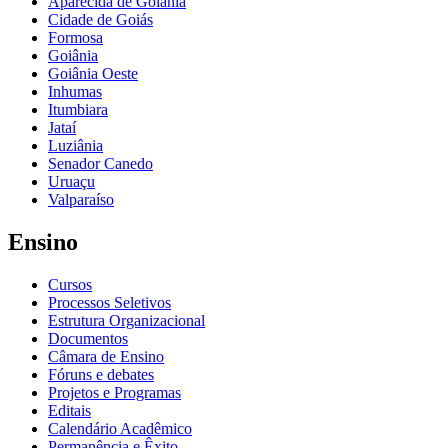
Aparecida de Goiânia
Cidade de Goiás
Formosa
Goiânia
Goiânia Oeste
Inhumas
Itumbiara
Jataí
Luziânia
Senador Canedo
Uruaçu
Valparaíso
Ensino
Cursos
Processos Seletivos
Estrutura Organizacional
Documentos
Câmara de Ensino
Fóruns e debates
Projetos e Programas
Editais
Calendário Acadêmico
Permanência e Êxito