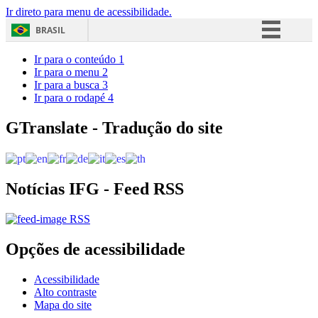
Ir direto para menu de acessibilidade.
BRASIL
Simplifique!
Ir para o conteúdo
1
Ir para o menu
2
Comunica BR
Ir para a busca
3
Ir para o rodapé
4
Participe
Acesso à informação
GTranslate - Tradução do site
Legislação
Canais
Notícias IFG - Feed RSS
RSS
Opções de acessibilidade
Acessibilidade
Alto contraste
Mapa do site