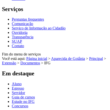
Serviços
Perguntas frequentes
Comunicação
Serviço de Informação ao Cidadão
Ouvidoria
Transparência
SUAP
Contato
Fim do menu de serviços
Você está aqui:
Página inicial
>
Aparecida de Goiânia
>
Principal
>
Extensão
>
Documentos
>
IFG
Em destaque
Aluno
Egresso
Servidor
Guia de cursos
Estude no IFG
Concursos