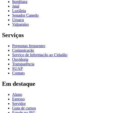
Itumbiara
Jataí
Luziânia
Senador Canedo
Uruaçu
Valparaíso
Serviços
Perguntas frequentes
Comunicação
Serviço de Informação ao Cidadão
Ouvidoria
Transparência
SUAP
Contato
Em destaque
Aluno
Egresso
Servidor
Guia de cursos
Estude no IFG