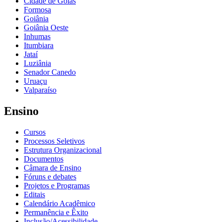
Cidade de Goiás
Formosa
Goiânia
Goiânia Oeste
Inhumas
Itumbiara
Jataí
Luziânia
Senador Canedo
Uruaçu
Valparaíso
Ensino
Cursos
Processos Seletivos
Estrutura Organizacional
Documentos
Câmara de Ensino
Fóruns e debates
Projetos e Programas
Editais
Calendário Acadêmico
Permanência e Êxito
Inclusão/Acessibilidade