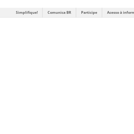
Simplifique!
Comunica BR
Participe
Acesso à infor