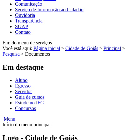
Comunicação
Serviço de Informação ao Cidadão
Ouvidoria
Transparência
SUAP
Contato
Fim do menu de serviços
Você está aqui:
Página inicial
>
Cidade de Goiás
>
Principal
>
Pesquisa
>
Documentos
Em destaque
Aluno
Egresso
Servidor
Guia de cursos
Estude no IFG
Concursos
Menu
Início do menu principal
Logo - Cidade de Goiás