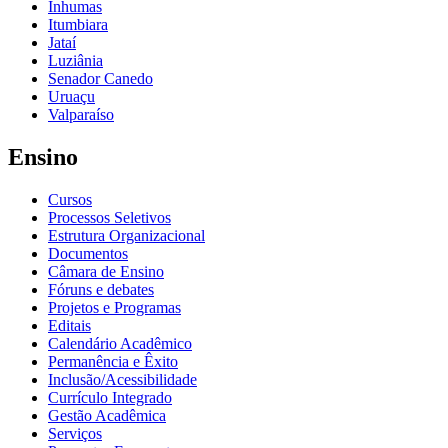
Inhumas
Itumbiara
Jataí
Luziânia
Senador Canedo
Uruaçu
Valparaíso
Ensino
Cursos
Processos Seletivos
Estrutura Organizacional
Documentos
Câmara de Ensino
Fóruns e debates
Projetos e Programas
Editais
Calendário Acadêmico
Permanência e Êxito
Inclusão/Acessibilidade
Currículo Integrado
Gestão Acadêmica
Serviços