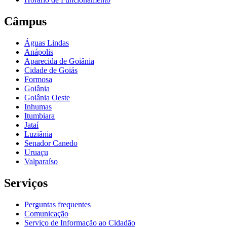
Câmpus
Águas Lindas
Anápolis
Aparecida de Goiânia
Cidade de Goiás
Formosa
Goiânia
Goiânia Oeste
Inhumas
Itumbiara
Jataí
Luziânia
Senador Canedo
Uruaçu
Valparaíso
Serviços
Perguntas frequentes
Comunicação
Serviço de Informação ao Cidadão