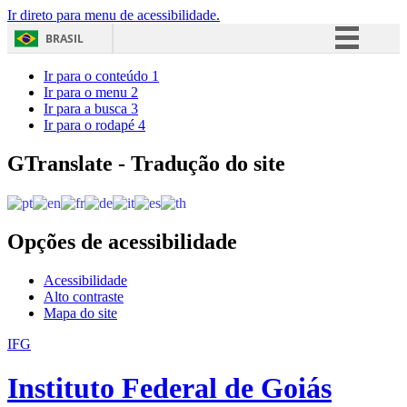
Ir direto para menu de acessibilidade.
BRASIL
Simplifique!
Ir para o conteúdo
1
Ir para o menu
2
Comunica BR
Ir para a busca
3
Ir para o rodapé
4
Participe
Acesso à informação
GTranslate - Tradução do site
Legislação
Canais
Opções de acessibilidade
Acessibilidade
Alto contraste
Mapa do site
IFG
Instituto Federal de Goiás