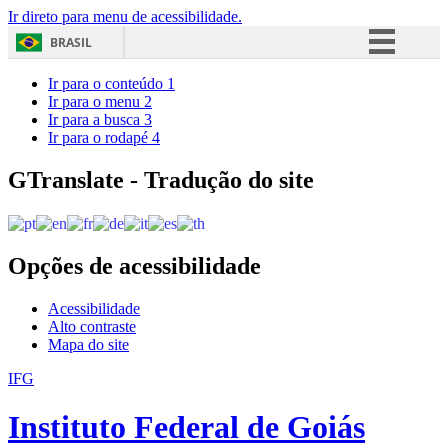
Ir direto para menu de acessibilidade.
BRASIL
Simplifique!
Ir para o conteúdo
1
Ir para o menu
2
Comunica BR
Ir para a busca
3
Ir para o rodapé
4
Participe
Acesso à informação
GTranslate - Tradução do site
Legislação
Canais
Opções de acessibilidade
Acessibilidade
Alto contraste
Mapa do site
IFG
Instituto Federal de Goiás