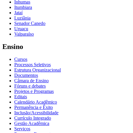
Inhumas
Itumbiara
Jataí
Luziânia
Senador Canedo
Uruaçu
Valparaíso
Ensino
Cursos
Processos Seletivos
Estrutura Organizacional
Documentos
Câmara de Ensino
Fóruns e debates
Projetos e Programas
Editais
Calendário Acadêmico
Permanência e Êxito
Inclusão/Acessibilidade
Currículo Integrado
Gestão Acadêmica
Serviços