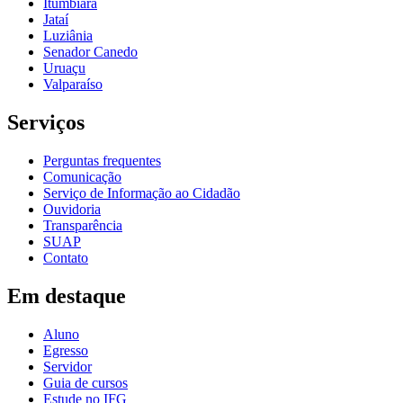
Itumbiara
Jataí
Luziânia
Senador Canedo
Uruaçu
Valparaíso
Serviços
Perguntas frequentes
Comunicação
Serviço de Informação ao Cidadão
Ouvidoria
Transparência
SUAP
Contato
Em destaque
Aluno
Egresso
Servidor
Guia de cursos
Estude no IFG