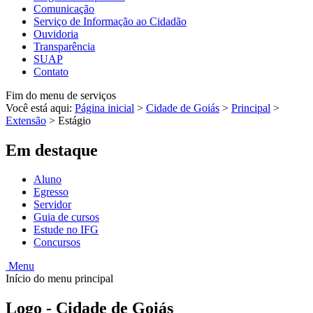
Comunicação
Serviço de Informação ao Cidadão
Ouvidoria
Transparência
SUAP
Contato
Fim do menu de serviços
Você está aqui:
Página inicial
>
Cidade de Goiás
>
Principal
>
Extensão
>
Estágio
Em destaque
Aluno
Egresso
Servidor
Guia de cursos
Estude no IFG
Concursos
Menu
Início do menu principal
Logo - Cidade de Goiás