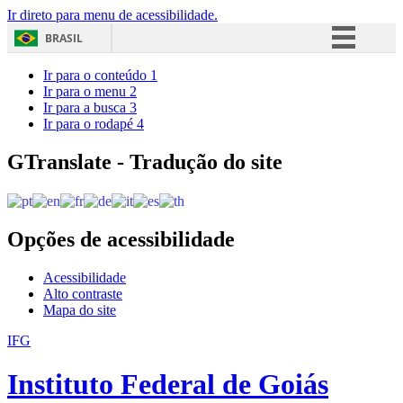
Ir direto para menu de acessibilidade.
BRASIL
Simplifique!
Ir para o conteúdo
1
Ir para o menu
2
Comunica BR
Ir para a busca
3
Ir para o rodapé
4
Participe
Acesso à informação
GTranslate - Tradução do site
Legislação
Canais
Opções de acessibilidade
Acessibilidade
Alto contraste
Mapa do site
IFG
Instituto Federal de Goiás