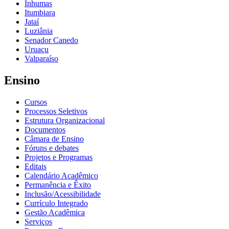
Inhumas
Itumbiara
Jataí
Luziânia
Senador Canedo
Uruaçu
Valparaíso
Ensino
Cursos
Processos Seletivos
Estrutura Organizacional
Documentos
Câmara de Ensino
Fóruns e debates
Projetos e Programas
Editais
Calendário Acadêmico
Permanência e Êxito
Inclusão/Acessibilidade
Currículo Integrado
Gestão Acadêmica
Serviços