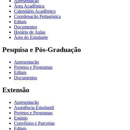
Apresentação
Área Acadêmica
Calendário Acadêmico
Coordenação Pedagógica
Editais
Documentos
Horário de Aulas
Área do Estudante
Pesquisa e Pós-Graduação
Apresentação
Projetos e Programas
Editais
Documentos
Extensão
Apresentação
Assistência Estudantil
Projetos e Programas
Estágio
Convênios e Parcerias
Editais