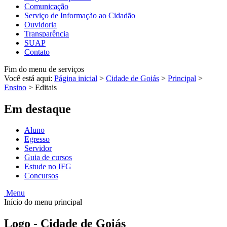
Comunicação
Serviço de Informação ao Cidadão
Ouvidoria
Transparência
SUAP
Contato
Fim do menu de serviços
Você está aqui:
Página inicial
>
Cidade de Goiás
>
Principal
>
Ensino
>
Editais
Em destaque
Aluno
Egresso
Servidor
Guia de cursos
Estude no IFG
Concursos
Menu
Início do menu principal
Logo - Cidade de Goiás