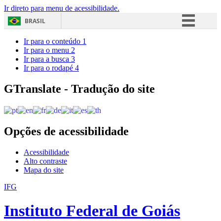
Ir direto para menu de acessibilidade.
BRASIL
Simplifique!
Ir para o conteúdo
1
Ir para o menu
2
Comunica BR
Ir para a busca
3
Ir para o rodapé
4
Participe
Acesso à informação
GTranslate - Tradução do site
Legislação
Canais
Opções de acessibilidade
Acessibilidade
Alto contraste
Mapa do site
IFG
Instituto Federal de Goiás