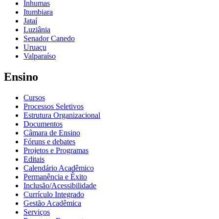
Inhumas
Itumbiara
Jataí
Luziânia
Senador Canedo
Uruaçu
Valparaíso
Ensino
Cursos
Processos Seletivos
Estrutura Organizacional
Documentos
Câmara de Ensino
Fóruns e debates
Projetos e Programas
Editais
Calendário Acadêmico
Permanência e Êxito
Inclusão/Acessibilidade
Currículo Integrado
Gestão Acadêmica
Serviços