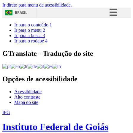
Ir direto para menu de acessibilidade.
BRASIL
Simplifique!
Ir para o conteúdo
1
Ir para o menu
2
Comunica BR
Ir para a busca
3
Ir para o rodapé
4
Participe
Acesso à informação
GTranslate - Tradução do site
Legislação
Canais
Opções de acessibilidade
Acessibilidade
Alto contraste
Mapa do site
IFG
Instituto Federal de Goiás