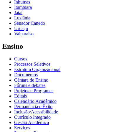
Inhumas
Itumbiara
Jataí
Luziânia
Senador Canedo
Uruaçu
Valparaíso
Ensino
Cursos
Processos Seletivos
Estrutura Organizacional
Documentos
Câmara de Ensino
Fóruns e debates
Projetos e Programas
Editais
Calendário Acadêmico
Permanência e Êxito
Inclusão/Acessibilidade
Currículo Integrado
Gestão Acadêmica
Serviços