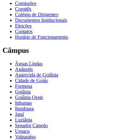
Comissões
Comitês
Colégio de Dirigentes
Documentos Institucionais
Eleições
Contatos
Horário de Funcionamento
Câmpus
Águas Lindas
Anápolis
Aparecida de Goiânia
Cidade de Goiás
Formosa
Goiânia
Goiânia Oeste
Inhumas
Itumbiara
Jataí
Luziânia
Senador Canedo
Uruaçu
Valparaíso