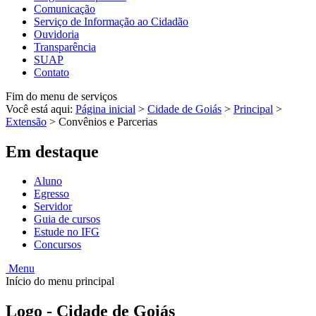
Comunicação
Serviço de Informação ao Cidadão
Ouvidoria
Transparência
SUAP
Contato
Fim do menu de serviços
Você está aqui:
Página inicial
>
Cidade de Goiás
>
Principal
>
Extensão
>
Convênios e Parcerias
Em destaque
Aluno
Egresso
Servidor
Guia de cursos
Estude no IFG
Concursos
Menu
Início do menu principal
Logo - Cidade de Goiás